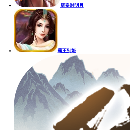
新秦时明月
霸王别姬