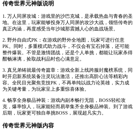
传奇世界元神版说明
1. 万人同屏攻城：游戏里的沙巴克城，是承载热血与青春的圣
地。在这里，玩家能够投身万人同屏的攻沙大战，领悟传奇的
真正内涵，再度感受当年沙城那震撼人心的血战场景。
2. 野外自由式PK：在游戏的野外全地图，玩家可进行任意
PK。同时，多重模式助力战斗，不仅会有宝石掉落，还可能
整件爆装。不管是激情团战，还是个人单挑，都能让玩家杀得
酣畅淋漓，捡取战利品时也心满意足。
3. 真兄弟铸就最传奇篇章：游戏全新上线跨服封魔榜系统，同
时开启新系统装备注灵玩法激活，还推出高阶心法等精彩内
容。全民目光聚焦竞技PK，不再单纯以战力论英雄，实力成
为关键考量，为玩家呈上多重惊喜体验。
4. 畅享全身极品神装：游戏内副本畅行无阻，BOSS轻松攻
克，爆率惊人，玩家能轻而易举集齐全身极品神装。到了游戏
后期，玩家更可独自单挑BOSS，展现超凡实力。
传奇世界元神版内容