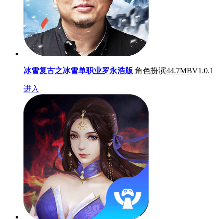
冰雪复古之冰雪单职业罗永浩版
角色扮演
44.7MB
V1.0.1
进入