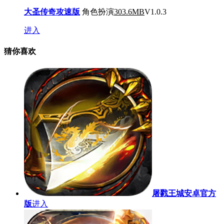
大圣传奇攻速版
角色扮演
303.6MB
V1.0.3
进入
猜你喜欢
屠戮王城安卓官方
版
进入