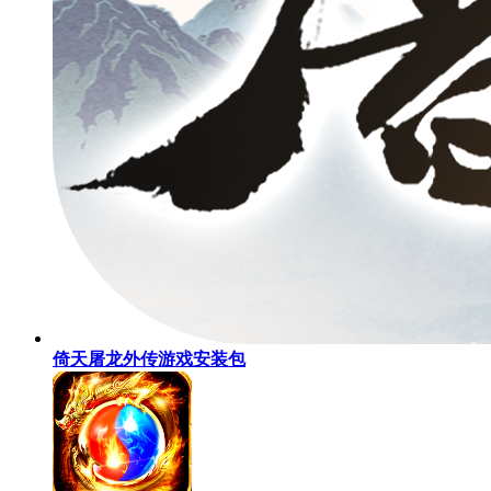
倚天屠龙外传游戏安装包