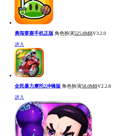
勇闯要塞手机正版
角色扮演
525.8MB
V3.2.0
进入
全民暴力摩托2冲锋版
角色扮演
58.0MB
V2.2.8
进入