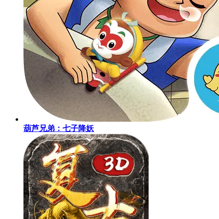
葫芦兄弟：七子降妖