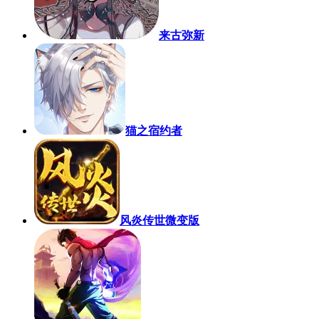
来古弥新
猫之宿约者
风炎传世微变版