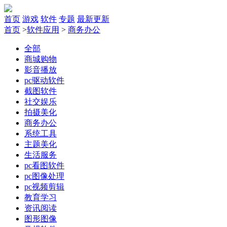
首页
游戏
软件
专题
最新更新
首页
>
软件应用
>
商务办公
全部
商城购物
影音播放
pc驱动软件
截图软件
社交娱乐
拍摄美化
商务办公
系统工具
主题美化
生活服务
pc看图软件
pc图像处理
pc视频剪辑
教育学习
资讯阅读
图形图像