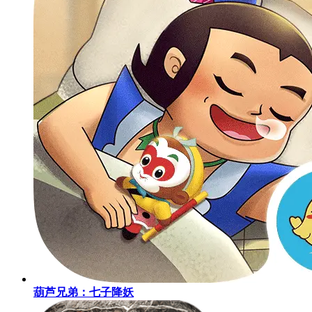
葫芦兄弟：七子降妖