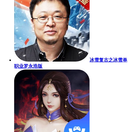
冰雪复古之冰雪单
职业罗永浩版