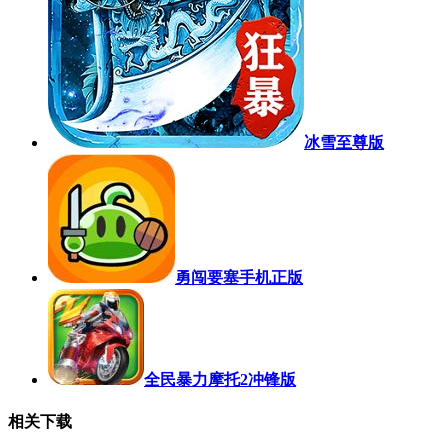
冰雪至尊版
勇闯要塞手机正版
全民暴力摩托2冲锋版
相关下载