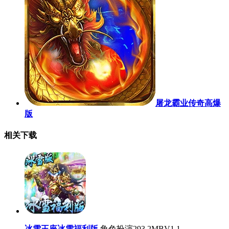
屠龙霸业传奇高爆
版
相关下载
冰雪王座冰雪福利版
角色扮演
293.2MB
V1.1