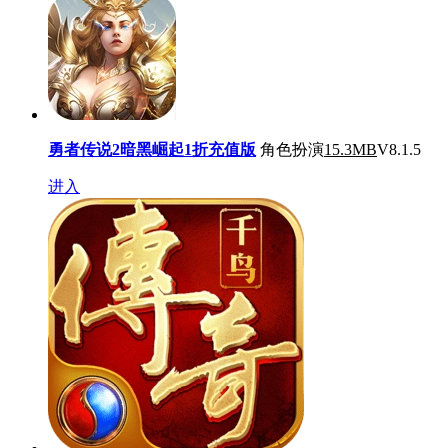
勇者传说2暗黑崛起1折充值版
角色扮演
15.3MB
V8.1.5
进入