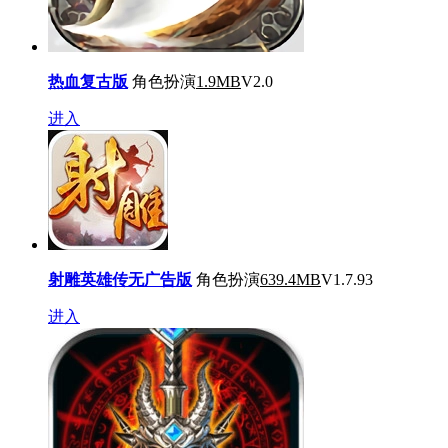
热血复古版
角色扮演
1.9MB
V2.0
进入
射雕英雄传无广告版
角色扮演
639.4MB
V1.7.93
进入