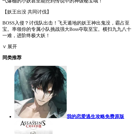
气爆棚的小妖甚至能挖到传说中的神级秘宝哦！
【妖王出没 共同讨伐】
BOSS入侵？讨伐队出击！飞天遁地的妖王神出鬼没，霸占至
宝。率领你的专属小队挑战强大Boss夺取至宝。横扫九九八十
一难，进阶终极大妖！
∨ 展开
同类推荐
我的恋爱逃生攻略免费原版