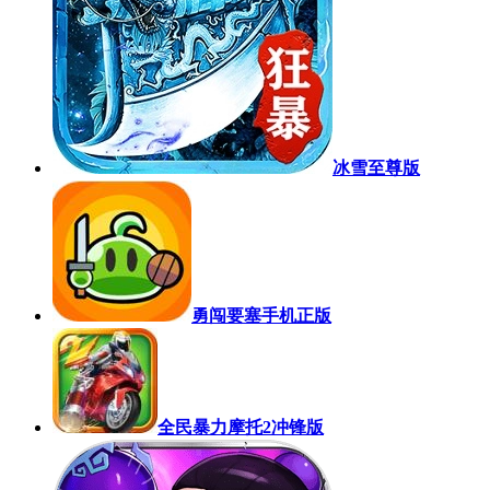
冰雪至尊版
勇闯要塞手机正版
全民暴力摩托2冲锋版