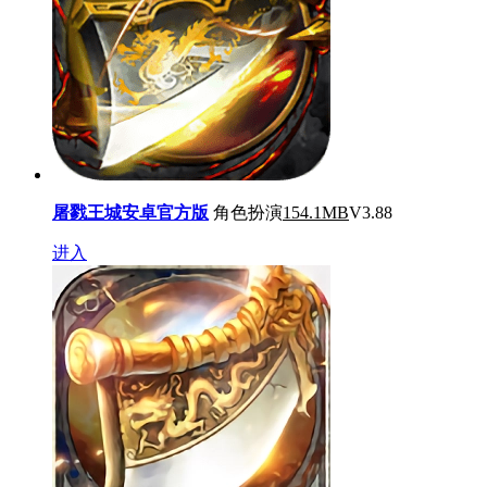
屠戮王城安卓官方版
角色扮演
154.1MB
V3.88
进入