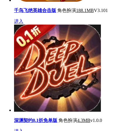
千鸟飞绝英雄合击版
角色扮演
188.1MB
V3.101
进入
深渊契约0.1折免单版
角色扮演
4.3MB
v1.0.0