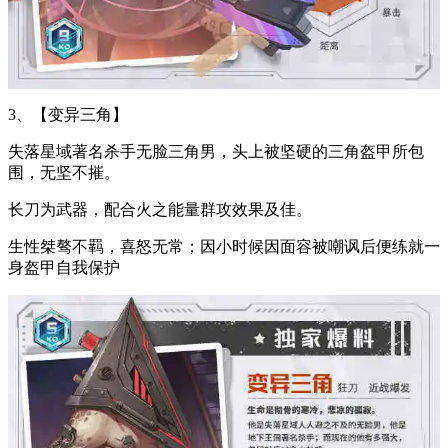
3、【变异三角】
失落星域著名杀手无脸三角男，头上被坚硬的三角盔甲所包
围，无坚不摧。
长刀为武器，配合火之能量群攻效果及佳。
生性桀骜不羁，喜怒无常；因小时候因面容被嘲讽后便练就一
身盔甲自我保护