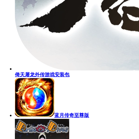
倚天屠龙外传游戏安装包
蓝月传奇至尊版