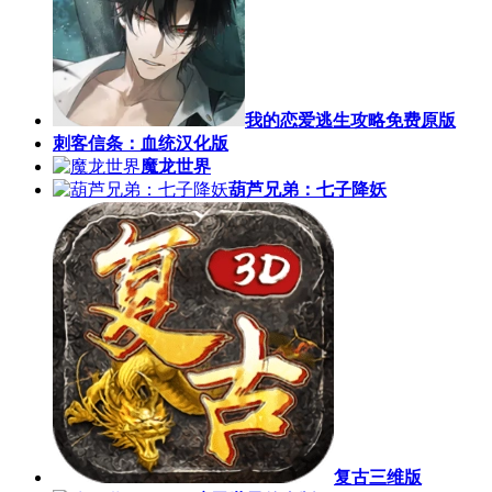
我的恋爱逃生攻略免费原版
刺客信条：血统汉化版
魔龙世界
葫芦兄弟：七子降妖
复古三维版