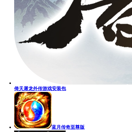
倚天屠龙外传游戏安装包
蓝月传奇至尊版