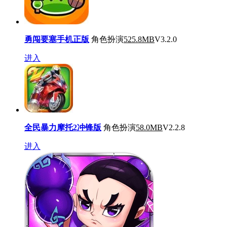
勇闯要塞手机正版
角色扮演
525.8MB
V3.2.0
进入
全民暴力摩托2冲锋版
角色扮演
58.0MB
V2.2.8
进入