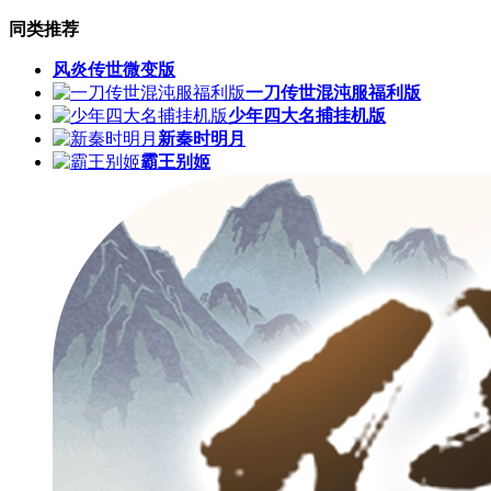
同类推荐
风炎传世微变版
一刀传世混沌服福利版
少年四大名捕挂机版
新秦时明月
霸王别姬