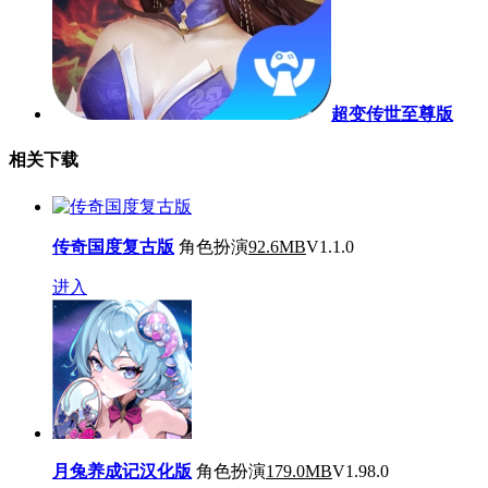
超变传世至尊版
相关下载
传奇国度复古版
角色扮演
92.6MB
V1.1.0
进入
月兔养成记汉化版
角色扮演
179.0MB
V1.98.0