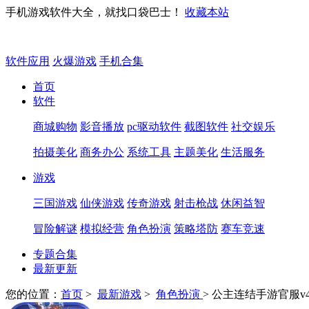
手机游戏软件大全，就找口袋巴士！
收藏本站
软件应用
火爆游戏
手机合集
首页
软件
商城购物
影音播放
pc驱动软件
截图软件
社交娱乐
拍摄美化
商务办公
系统工具
主题美化
生活服务
游戏
三国游戏
仙侠游戏
传奇游戏
射击枪战
休闲益智
冒险解谜
模拟经营
角色扮演
策略塔防
赛车竞速
专题合集
最新更新
您的位置：
首页
>
最新游戏
>
角色扮演
> 公主连结手游官服v4.