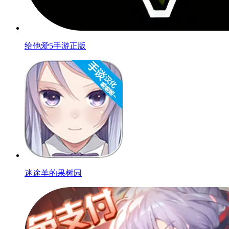
给他爱5手游正版
迷途羊的果树园