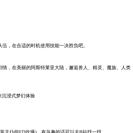
队伍，在合适的时机使用技能一决胜负吧。
宕剧情，在美丽的阿斯特莱亚大陆，邂逅兽人、精灵、魔族、人类
带来沉浸式梦幻体验
装主仆组ED吹爆)，有兴趣的话可以去B站找一找。