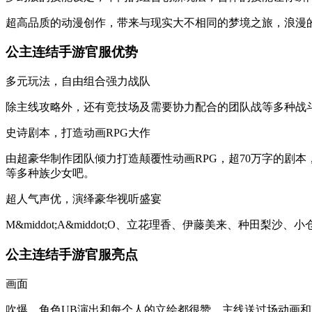
超高品质的动漫创作，带来与现实大不相同的梦境之旅，浪漫
公主连结手游官服优势
多元玩法，自由组合强力战队
除主线攻略外，还有竞技场及需要协力配合的团队战等多种战
史诗剧本，打造动画RPG大作
由超豪华制作团队倾力打造颠覆性动画RPG，超70万字的剧
等多种族少女吧。
超人气声优，演绎豪华视听盛宴
M&middot;A&middot;O、立花理香、伊藤美来、种
公主连结手游官服亮点
画面
吹爆，角色UB演出和每个人的立绘都很赞。主线送过场动画和