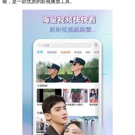
验，是一款优质的影视播放工具。