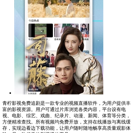
青柠影视免费追剧是一款专业的视频直播软件，为用户提供丰
富的影视资源。用户可通过片库浏览各类内容，平台设有电
视、电影、综艺、戏曲、纪录片、动漫、新闻、体育等分类，
方便精准查找。所有视频均免费开放，支持在线播放与离线缓
存，实现边看边下载功能，让用户随时随地畅享高质量观影体