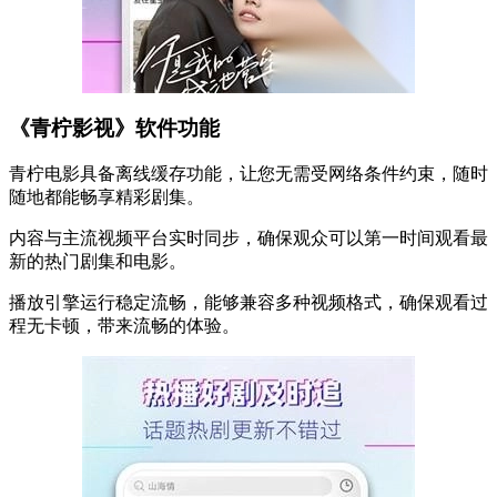
《青柠影视》软件功能
青柠电影具备离线缓存功能，让您无需受网络条件约束，随时
随地都能畅享精彩剧集。
内容与主流视频平台实时同步，确保观众可以第一时间观看最
新的热门剧集和电影。
播放引擎运行稳定流畅，能够兼容多种视频格式，确保观看过
程无卡顿，带来流畅的体验。