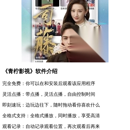
《青柠影视》软件介绍
完全免费：你可以在和安装后观看该应用程序
灵活点播：带点播，灵活点播，自由控制时间
即刻速玩：边玩边往下，随时拖动看你喜欢什么
全格式支持：全格式播放，同时播放，享受高清
观看记录：自动记录观看位置，再次观看后再来