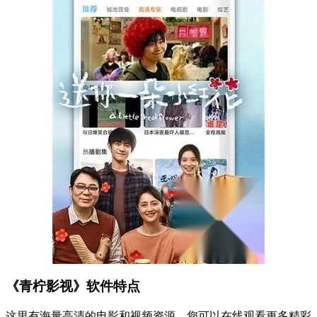
《青柠影视》软件特点
这里有海量高清的电影和视频资源。您可以在线观看更多精彩