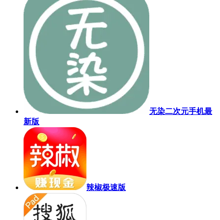
无染二次元手机最
新版
辣椒极速版