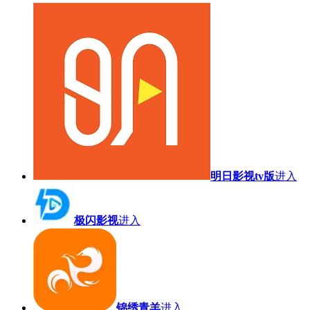
明日影视tv版
进入
极闪影视
进入
锦绣青羊
进入