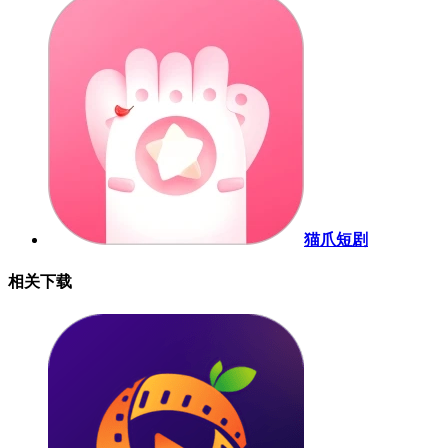
猫爪短剧
相关下载