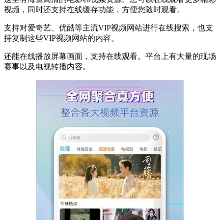
视频，同时还支持在线缓存功能，方便您随时观看。
支持对爱奇艺、优酷等主流VIP视频网站进行在线搜索，也支
持复制这些VIP视频网站的内容。
还能在线播放屏幕画面，支持在线观看。平台上有大量的现场
赛事以及电视转播内容。