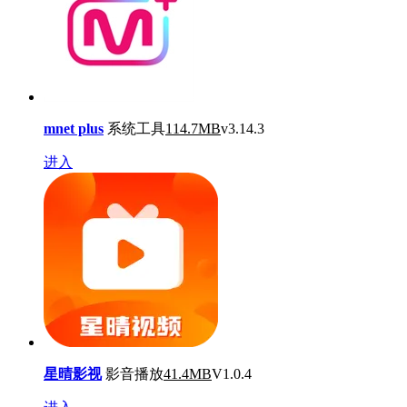
mnet plus
系统工具
114.7MB
v3.14.3
进入
星晴影视
影音播放
41.4MB
V1.0.4