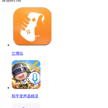
其他排行榜
兰博玩
和平变声器精灵