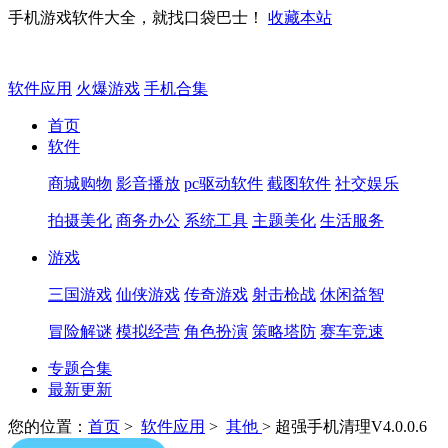
手机游戏软件大全，就找口袋巴士！
收藏本站
软件应用
火爆游戏
手机合集
首页
软件
商城购物
影音播放
pc驱动软件
截图软件
社交娱乐
拍摄美化
商务办公
系统工具
主题美化
生活服务
游戏
三国游戏
仙侠游戏
传奇游戏
射击枪战
休闲益智
冒险解谜
模拟经营
角色扮演
策略塔防
赛车竞速
专题合集
最新更新
您的位置：
首页
>
软件应用
>
其他
> 超强手机清理V4.0.0.6