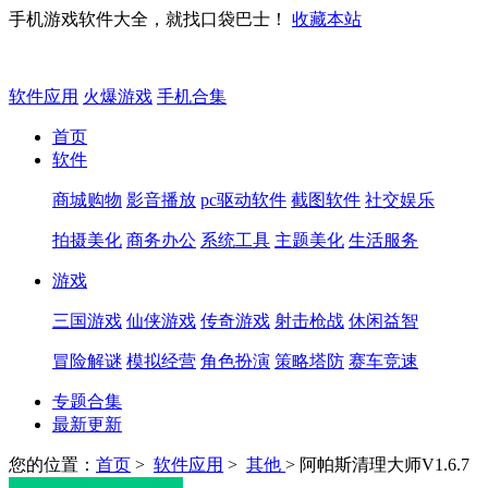
手机游戏软件大全，就找口袋巴士！
收藏本站
软件应用
火爆游戏
手机合集
首页
软件
商城购物
影音播放
pc驱动软件
截图软件
社交娱乐
拍摄美化
商务办公
系统工具
主题美化
生活服务
游戏
三国游戏
仙侠游戏
传奇游戏
射击枪战
休闲益智
冒险解谜
模拟经营
角色扮演
策略塔防
赛车竞速
专题合集
最新更新
您的位置：
首页
>
软件应用
>
其他
> 阿帕斯清理大师V1.6.7