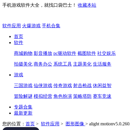
手机游戏软件大全，就找口袋巴士！
收藏本站
软件应用
火爆游戏
手机合集
首页
软件
商城购物
影音播放
pc驱动软件
截图软件
社交娱乐
拍摄美化
商务办公
系统工具
主题美化
生活服务
游戏
三国游戏
仙侠游戏
传奇游戏
射击枪战
休闲益智
冒险解谜
模拟经营
角色扮演
策略塔防
赛车竞速
专题合集
最新更新
您的位置：
首页
>
软件应用
>
图形图像
> alight motionv5.0.26