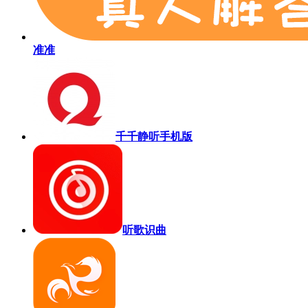
准准
千千静听手机版
听歌识曲