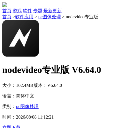
首页
游戏
软件
专题
最新更新
首页
>
软件应用
>
pc图像处理
>
nodevideo专业版
nodevideo专业版 V6.64.0
大小：102.4MB
版本：V6.64.0
语言：简体中文
类别：
pc图像处理
时间：2026/08/08 11:12:21
立即下载