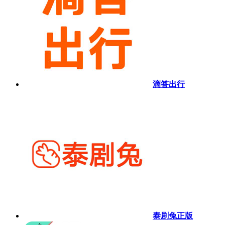
滴答出行
泰剧兔正版