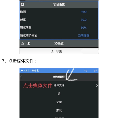
3、点击媒体文件；