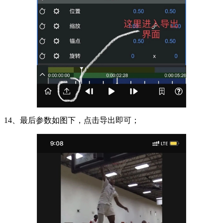
14、最后参数如图下，点击导出即可；