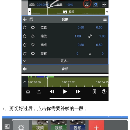
7、剪切好过后，点击你需要补帧的一段；