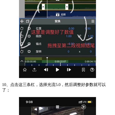
10、点击这三条杠，选择光流5.0，然后调整好参数就可以
了；