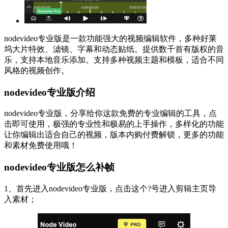
nodevideo专业版是一款功能强大的视频编辑软件，多种好莱
坞大片特效、滤镜、字幕和动态贴纸。提供数千首有版权的音
乐，支持本地音乐添加。支持多种视频主题和模板，适合不同
风格的视频创作。
nodevideo专业版介绍
nodevideo专业版，分享给你这款免费的专业编辑的工具，点
击即可使用，极强的专业性和极易的上手操作，多样化的功能
让你编辑出适合自己的视频，版本内购付费解锁，更多的功能
和素材免费使用哦！
nodevideo专业版怎么补帧
1、首先进入nodevideo专业版，点击这个?号进入剪辑主页导
入素材；