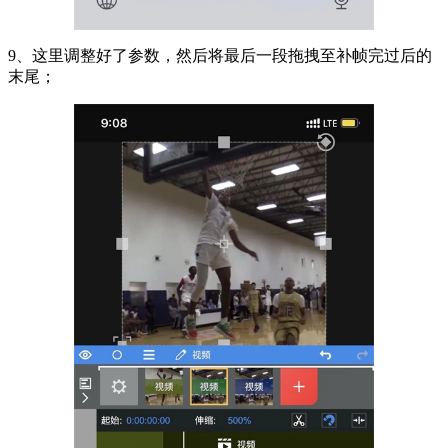
9、这里调整好了参数，然后将最后一段拖拽至补帧完过后的
末尾；