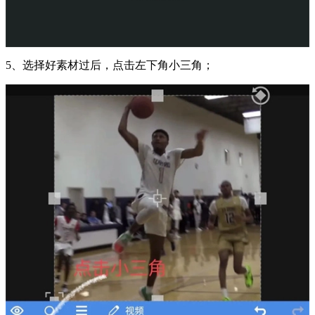
5、选择好素材过后，点击左下角小三角；