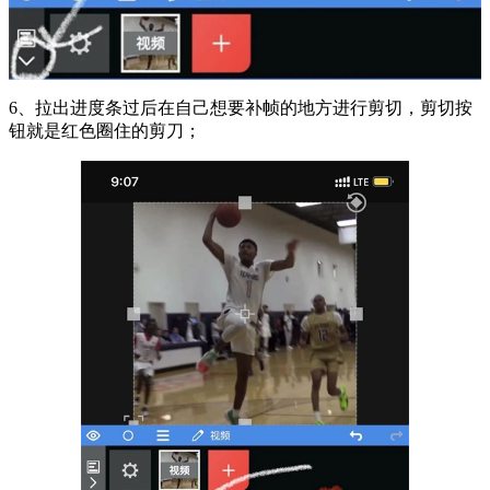
6、拉出进度条过后在自己想要补帧的地方进行剪切，剪切按
钮就是红色圈住的剪刀；