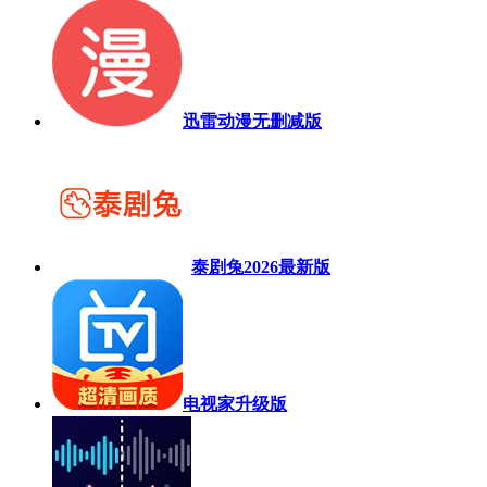
迅雷动漫无删减版
泰剧兔2026最新版
电视家升级版