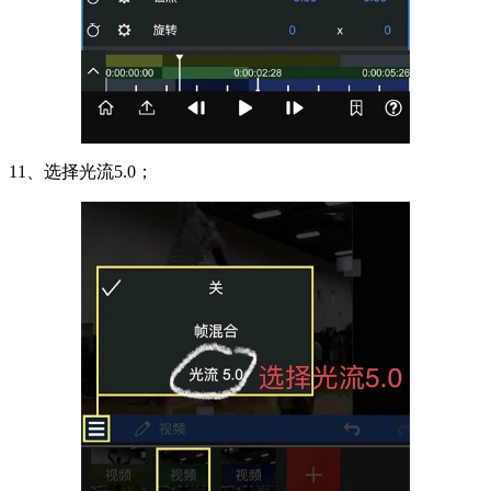
11、选择光流5.0；