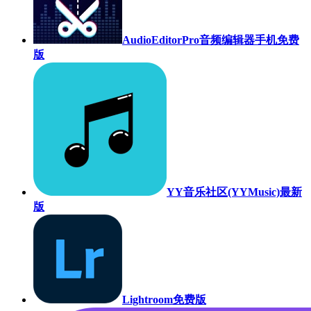
AudioEditorPro音频编辑器手机免费
版
YY音乐社区(YYMusic)最新
版
Lightroom免费版