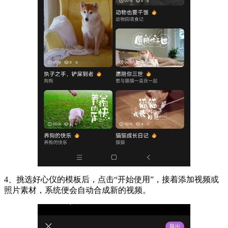
4、挑选好心仪的模板后，点击“开始使用”，接着添加视频或
照片素材，系统便会自动合成新的视频。