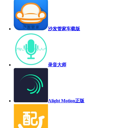
沙发管家车载版
录音大师
Alight Motion正版