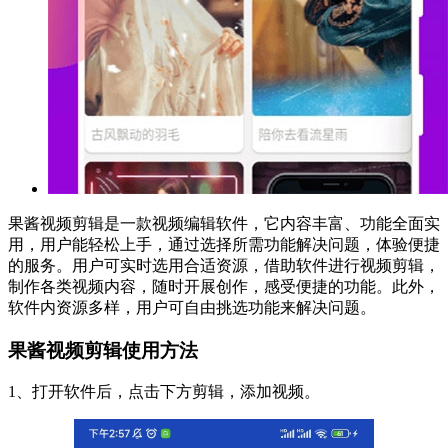
果酱视频剪辑是一款视频编辑软件，它内容丰富、功能全面实
用，用户能轻松上手，通过选择所需功能解决问题，体验便捷
的服务。用户可实时选用合适资源，借助软件进行视频剪辑，
制作各类视频内容，随时开展创作，感受便捷的功能。此外，
软件内资源多样，用户可自由挑选功能来解决问题。
果酱视频剪辑使用方法
1、打开软件后，点击下方剪辑，添加视频。