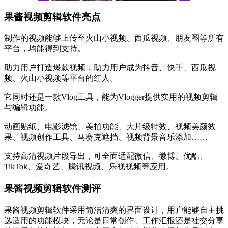
果酱视频剪辑软件亮点
制作的视频能够上传至火山小视频、西瓜视频、朋友圈等所有
平台，均能得到支持。
助力用户打造爆款视频，助力用户成为抖音、快手、西瓜视
频、火山小视频等平台的红人。
它同时还是一款Vlog工具，能为Vlogger提供实用的视频剪辑
与编辑功能。
动画贴纸、电影滤镜、美拍功能、大片级特效、视频美颜效
果、视频创作工具、马赛克遮挡、视频背景音乐添加……
支持高清视频片段导出，可全面适配微信、微博、优酷、
TikTok、爱奇艺、腾讯视频、乐视视频等应用。
果酱视频剪辑软件测评
果酱视频剪辑软件采用简洁清爽的界面设计，用户能够自主挑
选适用的功能模块，无论是日常创作、工作汇报还是社交分享