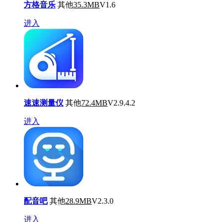
方格音乐
其他
35.3MB
V1.6
进入
速速测量仪
其他
72.4MB
V2.9.4.2
进入
配音吧
其他
28.9MB
V2.3.0
进入