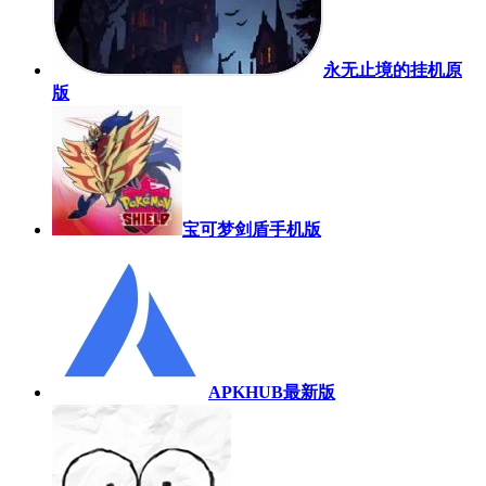
永无止境的挂机原
版
宝可梦剑盾手机版
APKHUB最新版