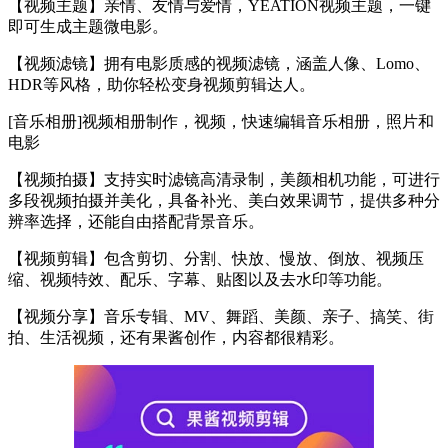
【视频主题】亲情、友情与爱情，YEATION视频主题，一键
即可生成主题微电影。
【视频滤镜】拥有电影质感的视频滤镜，涵盖人像、Lomo、
HDR等风格，助你轻松变身视频剪辑达人。
[音乐相册]视频相册制作，视频，快速编辑音乐相册，照片和
电影
【视频拍摄】支持实时滤镜高清录制，美颜相机功能，可进行
多段视频拍摄并美化，具备补光、美白效果调节，提供多种分
辨率选择，还能自由搭配背景音乐。
【视频剪辑】包含剪切、分割、快放、慢放、倒放、视频压
缩、视频特效、配乐、字幕、贴图以及去水印等功能。
【视频分享】音乐专辑、MV、舞蹈、美颜、亲子、搞笑、街
拍、生活视频，还有果酱创作，内容都很精彩。