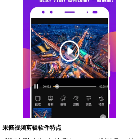
果酱视频剪辑软件特点