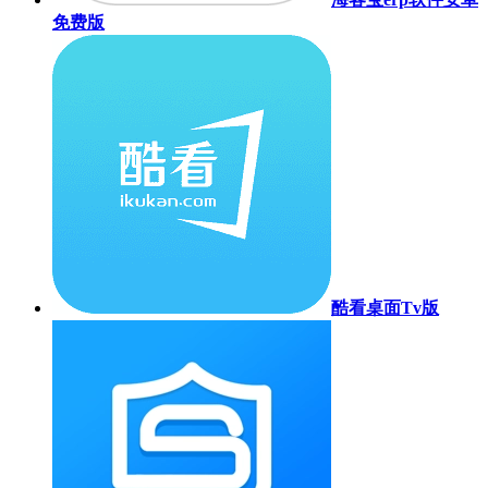
免费版
酷看桌面Tv版