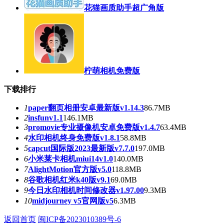
花猫画质助手超广角版
柠萌相机免费版
下载排行
1
paper翻页相册安卓最新版v1.14.3
86.7MB
2
insfunv1.1
146.1MB
3
promovie专业摄像机安卓免费版v1.4.7
63.4MB
4
水印相机终身免费版v1.8.1
58.8MB
5
capcut国际版2023最新版v7.7.0
197.0MB
6
小米莱卡相机miui14v1.0
140.0MB
7
AlightMotion官方版v5.0
118.8MB
8
谷歌相机红米k40版v9.1
69.0MB
9
今日水印相机时间修改器v1.97.00
9.3MB
10
midjourney v5官网版v5
6.3MB
返回首页
闽ICP备2023010389号-6