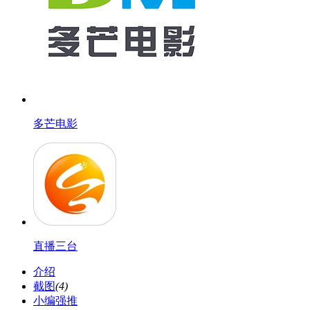
多芒电影
直播三台
介绍
截图
(4)
小编强推