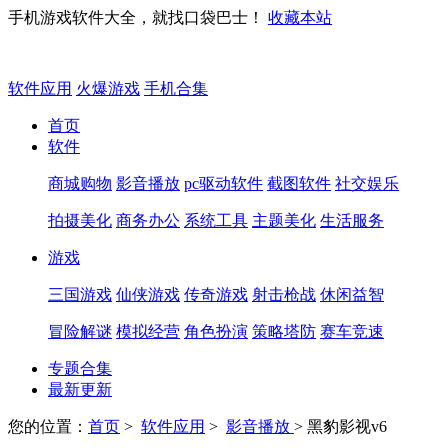
手机游戏软件大全，就找口袋巴士！
收藏本站
软件应用
火爆游戏
手机合集
首页
软件
商城购物
影音播放
pc驱动软件
截图软件
社交娱乐
拍摄美化
商务办公
系统工具
主题美化
生活服务
游戏
三国游戏
仙侠游戏
传奇游戏
射击枪战
休闲益智
冒险解谜
模拟经营
角色扮演
策略塔防
赛车竞速
专题合集
最新更新
您的位置：
首页
>
软件应用
>
影音播放
> 黑豹影视v6