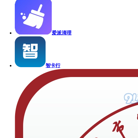
爱派清理
智卡行