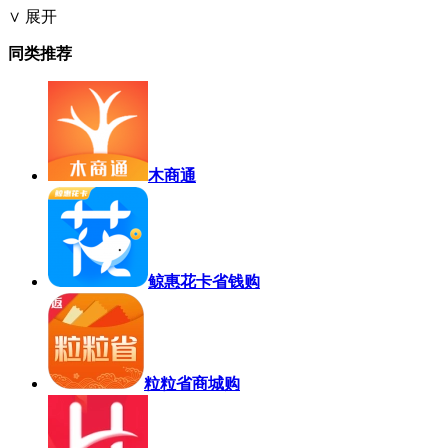
∨ 展开
同类推荐
木商通
鲸惠花卡省钱购
粒粒省商城购