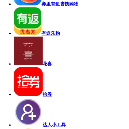
券里有鱼省钱购物
有返乐购
花喜
拾券
达人小工具