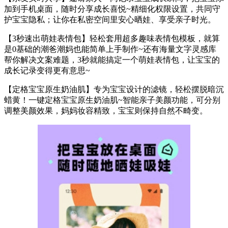
加到手机桌面，随时分享成长喜悦~精细化权限设置，共同守
护宝宝隐私；让你在私密空间里安心晒娃、享受亲子时光。
【3秒速出萌娃表情包】轻松套用超多趣味表情包模板，就算
是0基础的潮爸潮妈也能简单上手制作~还有海量文字灵感库
帮你解决文案难题，3秒就能搞定一个萌娃表情包，让宝宝的
成长记录变得更有意思~
【定格宝宝原生奶油肌】专为宝宝设计的滤镜，轻松摆脱暗沉
蜡黄！一键定格宝宝原生奶油肌~智能亲子美颜功能，可分别
调整美颜效果，妈妈妆容精致，宝宝则保持自然不畸变。