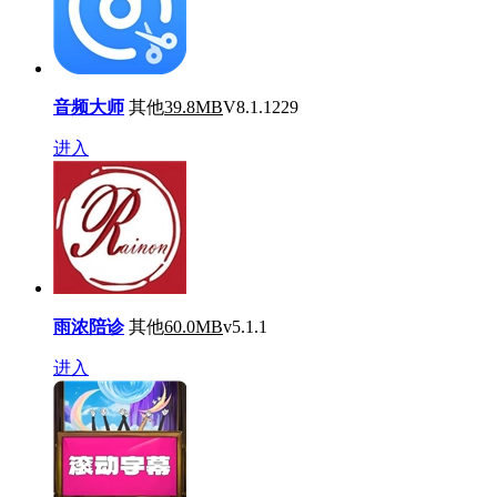
音频大师
其他
39.8MB
V8.1.1229
进入
雨浓陪诊
其他
60.0MB
v5.1.1
进入