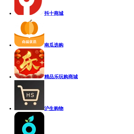
抖十商城
南瓜选购
精品乐玩购商城
沪生购物