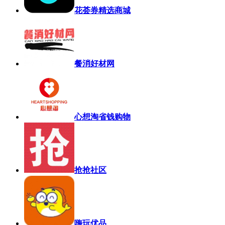
花荟券精选商城
餐消好材网
心想淘省钱购物
抢抢社区
嗨玩优品