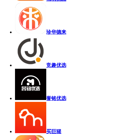
珍华德来
竞趣优选
誉铭优选
买巨猩