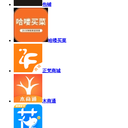
包铺
哈喽买菜
正梵商城
木商通