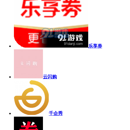
乐享券
云闪购
千企秀