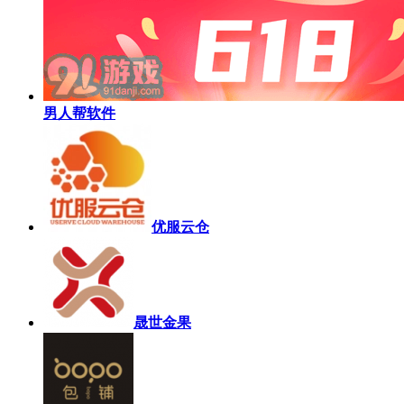
男人帮软件
优服云仓
晟世金果