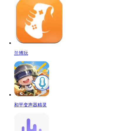
兰博玩
和平变声器精灵