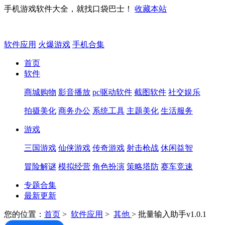
手机游戏软件大全，就找口袋巴士！
收藏本站
软件应用
火爆游戏
手机合集
首页
软件
商城购物
影音播放
pc驱动软件
截图软件
社交娱乐
拍摄美化
商务办公
系统工具
主题美化
生活服务
游戏
三国游戏
仙侠游戏
传奇游戏
射击枪战
休闲益智
冒险解谜
模拟经营
角色扮演
策略塔防
赛车竞速
专题合集
最新更新
您的位置：
首页
>
软件应用
>
其他
> 批量输入助手v1.0.1