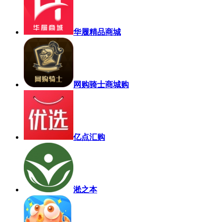
华履精品商城
网购骑士商城购
亿点汇购
淞之本