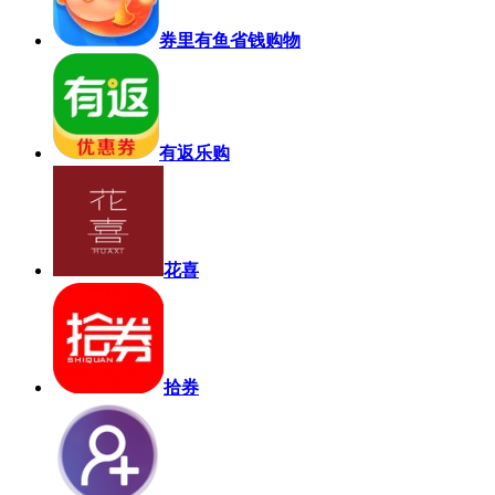
券里有鱼省钱购物
有返乐购
花喜
拾券