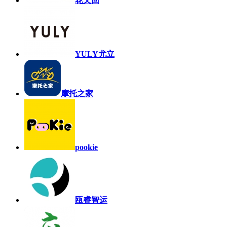
花又回
YULY尤立
摩托之家
pookie
瓯睿智运