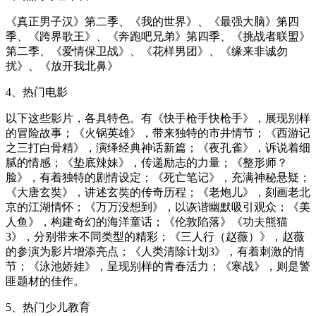
《真正男子汉》第二季、《我的世界》、《最强大脑》第四
季、《跨界歌王》、《奔跑吧兄弟》第四季、《挑战者联盟》
第二季、《爱情保卫战》、《花样男团》、《缘来非诚勿
扰》、《放开我北鼻》
4、热门电影
以下这些影片，各具特色。有《快手枪手快枪手》，展现别样
的冒险故事；《火锅英雄》，带来独特的市井情节；《西游记
之三打白骨精》，演绎经典神话新篇；《夜孔雀》，诉说着细
腻的情感；《垫底辣妹》，传递励志的力量；《整形师？
脸》，有着独特的剧情设定；《死亡笔记》，充满神秘悬疑；
《大唐玄奘》，讲述玄奘的传奇历程；《老炮儿》，刻画老北
京的江湖情怀；《万万没想到》，以诙谐幽默吸引观众；《美
人鱼》，构建奇幻的海洋童话；《伦敦陷落》《功夫熊猫
3》，分别带来不同类型的精彩；《三人行（赵薇）》，赵薇
的参演为影片增添亮点；《人类清除计划3》，有着刺激的情
节；《泳池娇娃》，呈现别样的青春活力；《寒战》，则是警
匪题材的佳作。
5、热门少儿教育