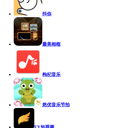
抖你
最美相框
枸杞音乐
悠优音乐节拍
FY短视频