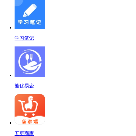
学习笔记
熊优易企
五更商家