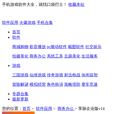
手机游戏软件大全，就找口袋巴士！
收藏本站
软件应用
火爆游戏
手机合集
首页
软件
商城购物
影音播放
pc驱动软件
截图软件
社交娱乐
拍摄美化
商务办公
系统工具
主题美化
生活服务
游戏
三国游戏
仙侠游戏
传奇游戏
射击枪战
休闲益智
冒险解谜
模拟经营
角色扮演
策略塔防
赛车竞速
专题合集
最新更新
您的位置：
首页
>
软件应用
>
商务办公
> 享脉企业版v14