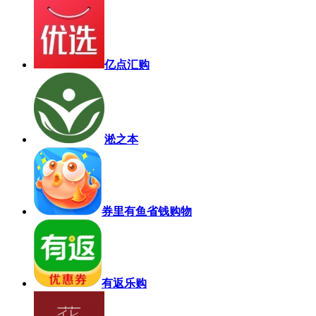
亿点汇购
淞之本
券里有鱼省钱购物
有返乐购