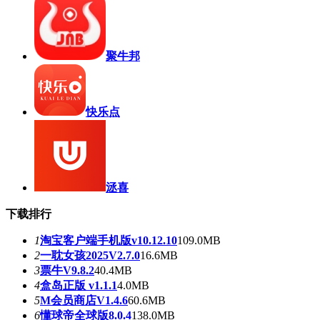
聚牛邦
快乐点
洆喜
下载排行
1
淘宝客户端手机版v10.12.10
109.0MB
2
一耽女孩2025V2.7.0
16.6MB
3
票牛V9.8.2
40.4MB
4
盒岛正版 v1.1.1
4.0MB
5
M会员商店V1.4.6
60.6MB
6
懂球帝全球版8.0.4
138.0MB