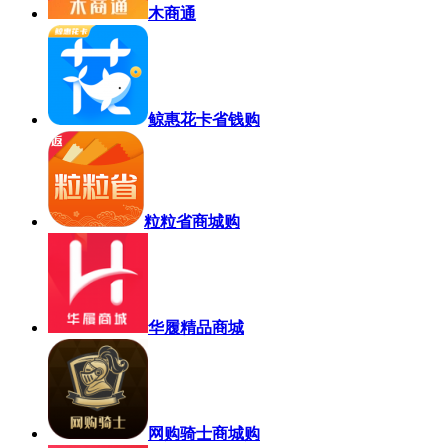
木商通
鲸惠花卡省钱购
粒粒省商城购
华履精品商城
网购骑士商城购