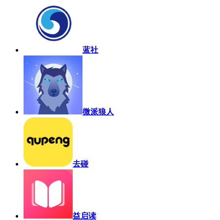
蓝社
微派狼人
去碰
益启读