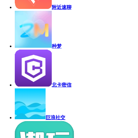
附近速聊
种梦
北卡密信
巨浪社交