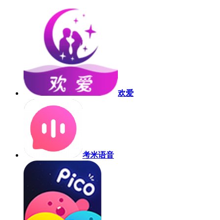
欢爱
考米语音