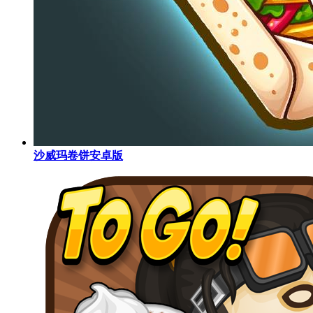
沙威玛卷饼安卓版