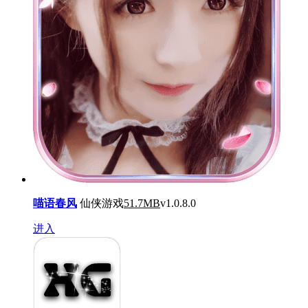
喵语春风
仙侠游戏
51.7MB
v1.0.8.0
进入