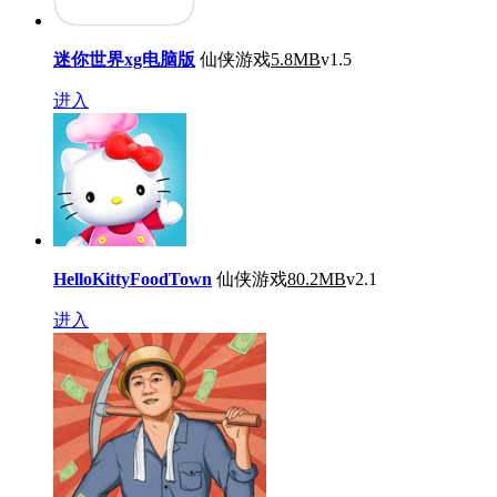
迷你世界xg电脑版
仙侠游戏
5.8MB
v1.5
进入
HelloKittyFoodTown
仙侠游戏
80.2MB
v2.1
进入