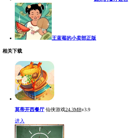
王蓝莓的小卖部正版
相关下载
莫蒂开西餐厅
仙侠游戏
24.3MB
v3.9
进入