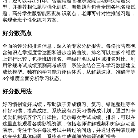
习，还可以导出打印。智能错题管理系统能自动归类错题类
型，并推荐相似题型强化训练。海量题库包含全国各地名校试
题，高分学生版智能匹配知识弱点，老师可针对性推送习题，
实现全班个性化练习方案。
好分数亮点
全面的评分和排名信息，深入的专家分析报告。每份报告都包
含知识点掌握度雷达图和进步趋势曲线。排名可以在多个维度
上进行比较，包括班级排名、年级排名以及区域排名对比。利
用常规考试成绩预测高考成绩，系统会结合三年学习数据建立
成长模型。独有的学习能力评估体系，从解题速度、准确率等
8个维度全面分析学习状态。
好分数用法
好习惯创造好成绩，帮助孩子养成预习、复习、错题整理等各
种好习惯，提高成绩。系统设有21天习惯养成计划，通过打卡
奖励机制培养学习自律性。记录每次考试成绩、排名，可以在
这里直接观看各类影视资源，包括名师讲解视频和知识点动画
演示。专注于你在每次考试中错过的问题，并通过各种表现评
估来分析具体问题，系统会生成详细的错题诊断报告。