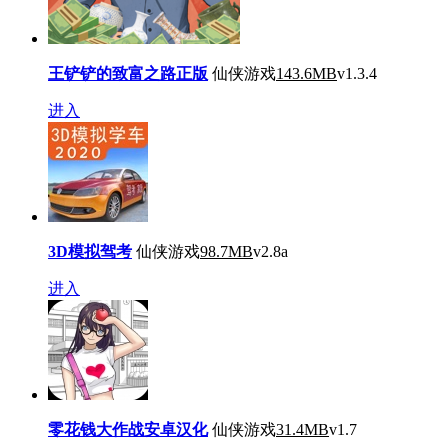
王铲铲的致富之路正版
仙侠游戏
143.6MB
v1.3.4
进入
3D模拟驾考
仙侠游戏
98.7MB
v2.8a
进入
零花钱大作战安卓汉化
仙侠游戏
31.4MB
v1.7