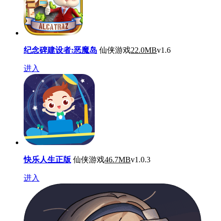
纪念碑建设者:恶魔岛
仙侠游戏
22.0MB
v1.6
进入
快乐人生正版
仙侠游戏
46.7MB
v1.0.3
进入