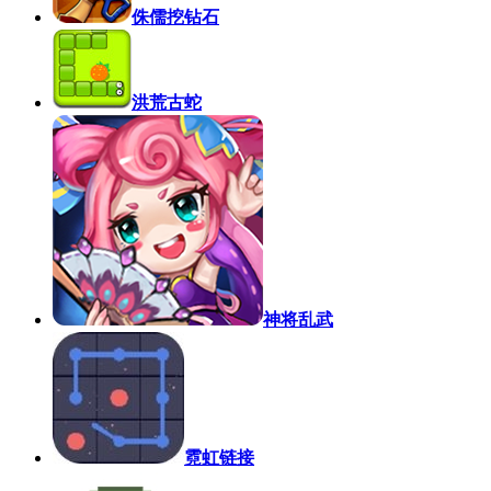
侏儒挖钻石
洪荒古蛇
神将乱武
霓虹链接