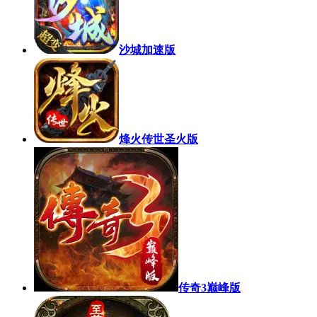
沙城加速版
烽火传世圣火版
传奇3巅峰版