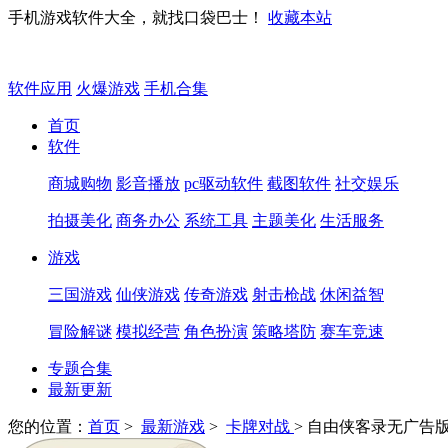
手机游戏软件大全，就找口袋巴士！
收藏本站
软件应用
火爆游戏
手机合集
首页
软件
商城购物
影音播放
pc驱动软件
截图软件
社交娱乐
拍摄美化
商务办公
系统工具
主题美化
生活服务
游戏
三国游戏
仙侠游戏
传奇游戏
射击枪战
休闲益智
冒险解谜
模拟经营
角色扮演
策略塔防
赛车竞速
专题合集
最新更新
您的位置：
首页
>
最新游戏
>
卡牌对战
> 自由侠客录无广告版v