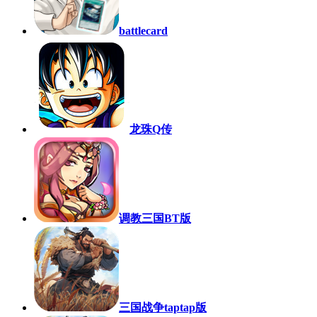
battlecard
龙珠Q传
调教三国BT版
三国战争taptap版