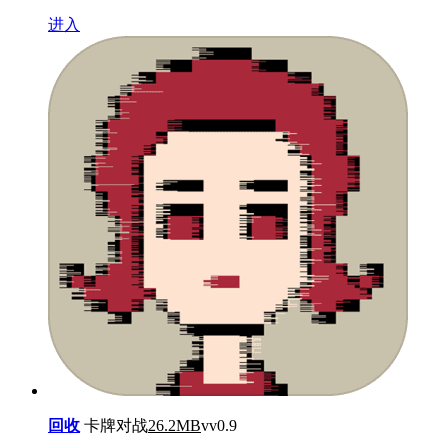
进入
回收
卡牌对战
26.2MB
vv0.9