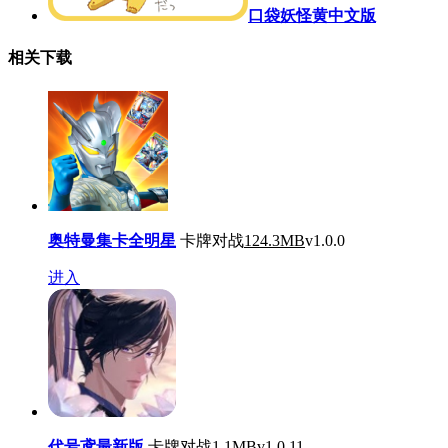
口袋妖怪黄中文版
相关下载
奥特曼集卡全明星
卡牌对战
124.3MB
v1.0.0
进入
代号鸢最新版
卡牌对战
1.1MB
v1.0.11