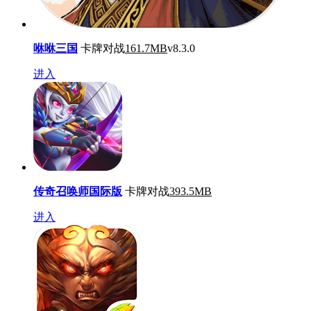
咻咻三国
卡牌对战
161.7MB
v8.3.0
进入
传奇召唤师国际版
卡牌对战
393.5MB
进入