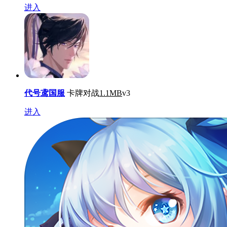
进入
代号鸢国服
卡牌对战
1.1MB
v3
进入