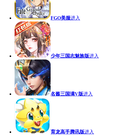
FGO美服
进入
少年三国志魅族版
进入
名酱三国满V版
进入
育龙高手腾讯版
进入