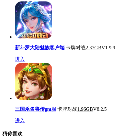
新斗罗大陆魅族客户端
卡牌对战
2.37GB
V1.9.9
进入
三国杀名将传gm服
卡牌对战
1.96GB
V8.2.5
进入
猜你喜欢