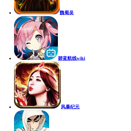
魏蜀吴
碧蓝航线wiki
风暴纪元