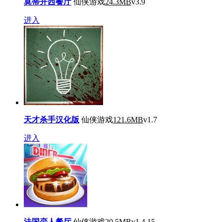
莫蒂开西餐厅
仙侠游戏
24.3MB
v3.9
进入
天才杀手汉化版
仙侠游戏
121.6MB
v1.7
进入
法国恋人餐厅
仙侠游戏
20.5MB
v1.4.15