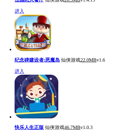
进入
纪念碑建设者:恶魔岛
仙侠游戏
22.0MB
v1.6
进入
快乐人生正版
仙侠游戏
46.7MB
v1.0.3