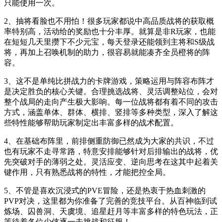
只能使用一次。
2、抽将看脸也不用怕！很多玩家都说中高品质战将的获取概
率特别高，活动给的奖励也十分丰厚。就算是非R玩家，也能
在短短几天里攒下不少元宝，每天登录还能领到主将和S级战
将，再加上召唤机制的助力，很容易就能凑齐全员橙将的阵
容。
3、这不是单纯比拼战力的卡牌游戏，策略运用与阵容布阵才
是决定胜负的核心关键。合理挑选战将、灵活调整站位，会对
整个战局的走向产生极大影响。每一位战将都有着不同的攻击
方式，涵盖单体、群体、横排、竖排等多种类型，深入了解这
些特性能够帮助玩家制定出丰富多样的战术配置。
4、在基础布阵里，前排侧重防御已然成为大家的共识，不过
也有玩家不走寻常路，特意安排能够针对后排输出的战将，优
先突破对手的薄弱之处。灵活应变、逆向思考在这其中起着关
键作用，只有熟悉战将的特性，才能把控全局。
5、不管是喜欢沉浸式的PVE冒险，还是热衷于热血刺激的
PVP对决，这里都为你准备了完善的竞技平台。从百神临到试
炼场、囚兽洞、天虞境、追星赶月等丰富多样的特色玩法，正
等待着各位少侠逐一去挑战和征服！