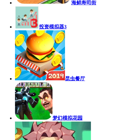
海鲜寿司街
投资模拟器3
昆虫餐厅
梦幻模拟花园