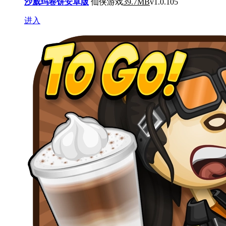
沙威玛卷饼安卓版
仙侠游戏
39.7MB
v1.0.105
进入