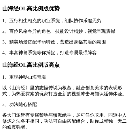
山海经OL高比例版优势
1、五行相生相克的职业系统，组队协作乐趣无穷
2、百位风格各异的角色，技能设计精妙，视觉呈现震撼
3、精美场景搭配华丽特效，营造出身临其境的氛围
4、丰富神兽系统等你捕捉，打造专属最强阵容
山海经OL高比例版亮点
1、重现神秘山海奇境
以《山海经》里的志怪传说为根基，融合创意美术的表现形
式，为热爱探索的玩家打造全新的视觉冲击与知识延伸体验。
2、功法随心搭配
各大门派皆有专属禁地与镇派绝学，尽可任你取用。同道中人
修炼之法各不相同，功法可自由搭配组合，助你成就独一无二
的修真强者。