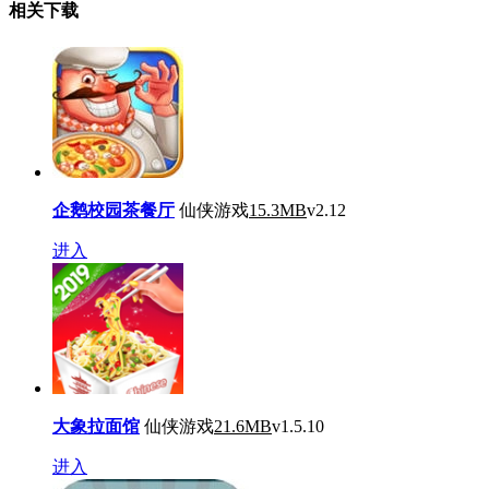
相关下载
企鹅校园茶餐厅
仙侠游戏
15.3MB
v2.12
进入
大象拉面馆
仙侠游戏
21.6MB
v1.5.10
进入