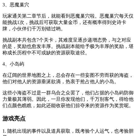
3、恶魔巢穴
玩家通关第二章节后，就能看到恶魔巢穴啦。恶魔巢穴每天仅
能挑战1次，挑战后可获取大量金币，还有概率得到史诗卡
牌，小伙伴们千万别错过哟。
挑战副本共包含7个关卡，其难度呈逐步递增态势，与之对应
的是，奖励也愈发丰厚。挑战副本能给予极为丰厚的奖励，堪
称成长历程中不可或缺的资源获取途径。
4、小岛屿
在辽阔的世界地图之上，总会存在一些妄图不劳而获的海盗，
他们对他人的资源垂涎欲滴，热衷于抢占他人的小岛。
这些小海盗不过是一群乌合之众罢了，他们占据的小岛屿防御
力量极其薄弱。因此，一旦你发现他们，千万别客气，得给他
们点颜色瞧瞧，如此还能收获他们掠夺来的资源作为奖赏呢。
游戏亮点
1. 随机出现的事件以及道具获取，既考验个人运气，也考验胆