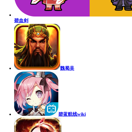
碧血剑
魏蜀吴
碧蓝航线wiki