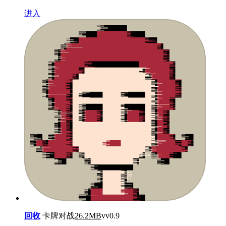
进入
回收
卡牌对战
26.2MB
vv0.9