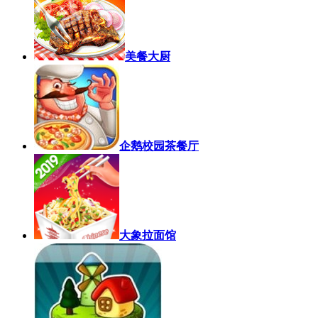
美餐大厨
企鹅校园茶餐厅
大象拉面馆