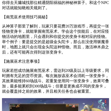
你得去天墉城找那位精通阴阳祸福的神秘神算子。和这个NPC
对话就能知晓相关规则了。
【南荒巫术使用技巧揭秘】
从神算子那里了解到，玩家只要花费20万游戏币，再提交一张
怪物变身卡，就能掌握南荒巫术。学会这个技能后，在对应怪
物活动的地图里，只会遇到和你提交的变身卡相对应的怪物。
举个例子：要是提交的是超级金头陀卡，那么在没使用驱魔香
时，地图上就只会出现金头陀这种怪物。而且，激活神木鼎之
后，还有可能再次得到这张变身卡。
【施展巫术注意事项】
玩家若想成功施展南荒巫术，需达到20级及以上等级要求，同
时拥有充足的货币资源。每次施放该巫术会消耗一张变身卡，
其效果能维持60场战斗。若重复使用同一张变身卡，效果可叠
加，最多能累积到300场战斗；但要是更换成不同的变身卡，
就会覆盖掉之前的效果，并且相关任务也会被重置。