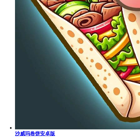
沙威玛卷饼安卓版