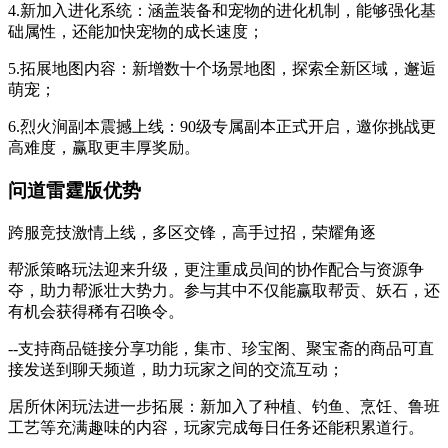
4.新加入进化系统：涵盖装备和宠物的进化机制，能够强化基
础属性，还能加快宠物的成长速度；
5.拓展地图内容：新增数十个场景地图，探索全新区域，邂逅
萌宠；
6.烈火涧副本震撼上线：90级专属副本正式开启，邀你挑战更
高难度，赢取更丰厚奖励。
问道雷霆版优势
跨服竞技激情上线，多区交锋，高手过招，荣耀角逐
帮派策略玩法迎来升级，更注重成员间的协作配合与资源争
夺，助力帮派壮大势力。参与其中不仅能赢取帮贡、妖石，还
有机会获得稀有召唤令。
--支持商品链接分享功能，集市、珍宝阁、聚宝斋的商品可直
接发送到聊天频道，助力玩家之间的交流互动；
居所休闲玩法进一步拓展：新加入了种植、钓鱼、烹饪、鲁班
工艺等充满趣味的内容，玩家完成每日任务还能积累道行。