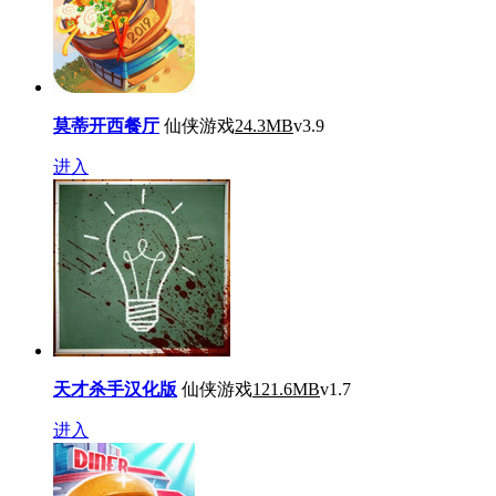
莫蒂开西餐厅
仙侠游戏
24.3MB
v3.9
进入
天才杀手汉化版
仙侠游戏
121.6MB
v1.7
进入