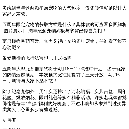
考虑到当年这两颗星辰宠物的人气热度，仅凭颜值就足以让大
家趋之若鹜。
五周年限定宠物的获取方式是什么？具体攻略可查看多图解析
[图片展示]，周年纪念宠物武极与寒霄已惊喜亮相！
两只模样呆萌可爱、实力又很出众的周年宠物，任谁看了能不
心动呢？
备受期待的飞行法宝也已正式揭晓。
五周年大型服务器预约将于4月16日11:00准时开启，鉴于玩家
的热情远超预期，本次预约比往期提前了三天开放！4月16
日，期待与大家不见不散！
除了纪念宠物外，周年庆还推出了万花纳福、庆典吉签、周年
花篮、燃放烟花、限时礼包等多个精彩活动。许多老玩家都觉
得这是每年“白嫖”福利的好机会，不过小鹿却从未抽到过变异
类奖励，心里多少有些遗憾。
∨ 展开