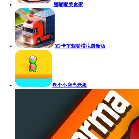
熊嘟嘟美食家
3D卡车驾驶模拟最新版
盘个小店当老板