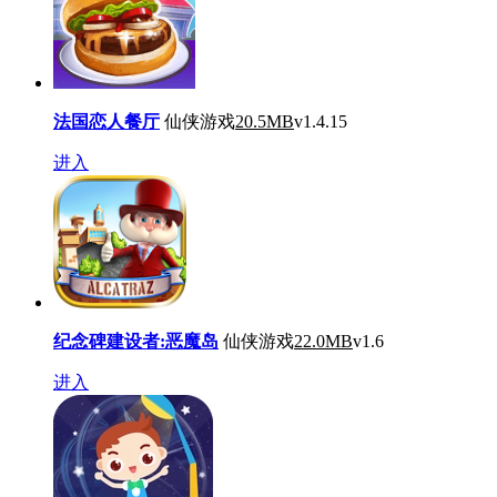
法国恋人餐厅
仙侠游戏
20.5MB
v1.4.15
进入
纪念碑建设者:恶魔岛
仙侠游戏
22.0MB
v1.6
进入