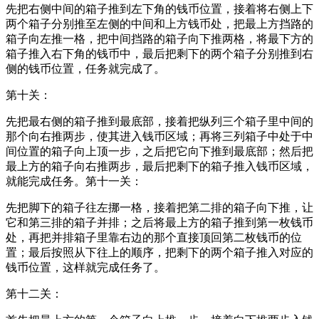
先把右侧中间的箱子推到左下角的钱币位置，接着将右侧上下
两个箱子分别推至左侧的中间和上方钱币处，把最上方挡路的
箱子向左推一格，把中间挡路的箱子向下推两格，将最下方的
箱子推入右下角的钱币中，最后把剩下的两个箱子分别推到右
侧的钱币位置，任务就完成了。
第十关：
先把最右侧的箱子推到最底部，接着把纵列三个箱子里中间的
那个向右推两步，使其进入钱币区域；再将三列箱子中处于中
间位置的箱子向上顶一步，之后把它向下推到最底部；然后把
最上方的箱子向右推两步，最后把剩下的箱子推入钱币区域，
就能完成任务。第十一关：
先把脚下的箱子往左挪一格，接着把第二排的箱子向下推，让
它和第三排的箱子并排；之后将最上方的箱子推到第一枚钱币
处，再把并排箱子里靠右边的那个直接顶回第二枚钱币的位
置；最后按照从下往上的顺序，把剩下的两个箱子推入对应的
钱币位置，这样就完成任务了。
第十二关：