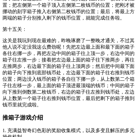
置；把左侧第一个箱子顶入左侧第二枚钱币的位置；把刚才被
挪动的刻字箱子推入右侧第二枚钱币的位置；最后，将最上方
两端的箱子分别推入剩下的钱币位置，就能完成任务啦。
第十五关：
这关是我玩到现在最难的，昨晚琢磨了一整晚才通关，不过其
他人说不定没我这么费劲呢！先把左边最上面和最下面的箱子
各往右挪一步，再把左边中间的箱子往上顶一步，右边中间的
箱子往左推一步；接着把左边最上面的箱子往下推两步，再往
左推两步，右边最下面的箱子往上顶两步；然后把中间最下面
的箱子向下推到底部钱币处，左边最下面的箱子往右推到钱币
位置；两边没入钱币的箱子各自往下挪一步，从上数第二个箱
子往左移一步，最上面的箱子顶进最顶端的钱币；中间的箱子
向下推到倒数第二枚钱币，右边的箱子往左推到钱币处，左边
从上数第一个箱子往右推到钱币位置，最后把剩下的箱子推到
钱币里就完成啦。
推箱子游戏介绍
1. 充满益智奇幻色彩的奖励收集模式，以及多变且解压的多元
操作机制