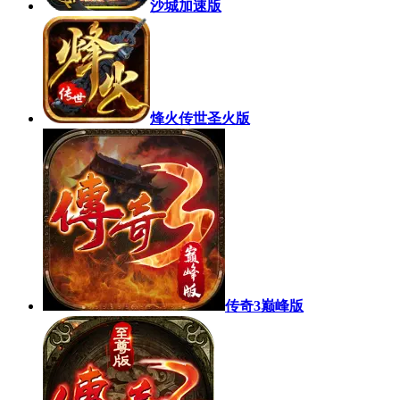
沙城加速版
烽火传世圣火版
传奇3巅峰版