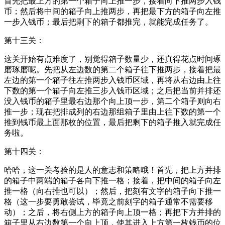
首先把最上方的第一个箱子向上推一步，接着向下推两步入钱
币；然后将中间的箱子向上推两步，再把最下方的箱子向左推
一步入钱币；最后把剩下的箱子都推完，就能完成任务了。
第十三关：
这关开始有点难度了，别觉得箱子数量少，还真得花点时间琢
磨琢磨呢。先把从左边数的第二个箱子往下推两步，接着把最
左边的第一个箱子往左推两步入钱币区域，再将从右边由上往
下数的第一个箱子向左推三步入钱币区域；之后把当前并排还
没入钱币的箱子里最右边那个向上顶一步，第二个箱子则向右
推一步；现在把排成列的右边那组箱子里由上往下数的第一个
推到钱币最上面那枚的位置，最后把剩下的箱子推入就完成任
务啦。
第十四关：
哈哈，这一关考验的是人的意志和策略哦！首先，把上方并排
的箱子中两端的箱子各向下推一格；接着，把中间的箱子向左
推一格（向右推也可以）；然后，把刻有文字的箱子向下推一
格（这一步要勇敢尝试，毕竟之前刻字的箱子通常不需要移
动）；之后，将右侧上方的箱子向上顶一格；再把下方并排的
箱子里从右边数第一个向上顶，使其进入上方第一枚钱币的位