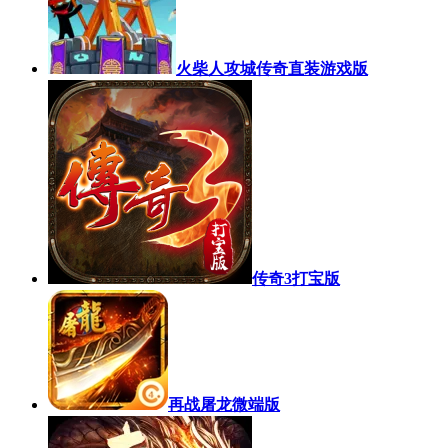
火柴人攻城传奇直装游戏版
传奇3打宝版
再战屠龙微端版