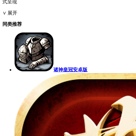
式呈现
∨ 展开
同类推荐
诸神皇冠安卓版