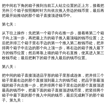
把中间右下角的箱子推到当前工人站立位置的正上方，接着把
另外三个箱子按照顺时针方向依次推入旁边的钱币里，最后再
把最开始推动的那个箱子直接顶进钱币中。
第七关：
从下往上操作：先把第一个箱子向右推一步，接着将第二个箱
子向上顶一步，再把最上方的箱子推入最顶端的钱币位置；之
后把并排三个箱子里右手边的第一个推入第二枚钱币处，把并
排两个箱子中左边的那个向上顶一步，将右边的箱子推入最下
方的钱币位置；然后将靠上墙的箱子向右直推，使其进入第三
枚钱币处；最后把剩下的箱子推入最后的钱币位置。
第八关：
把中间的箱子直接顶进品字形的箱子里形成连体，把并排三个
箱子里最右边的那个直接顶到最上方的钱币处，把品字形最顶
端的箱子向左推一步，把并排两个箱子里右边的那个直接顶进
最高的钱币中，把最下面的箱子直接顶进钱币里，把竖排两个
箱子中最下面的那个推入中间的钱币，最后完成剩下的那个箱
子。第九关：