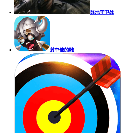
阵地守卫战
射中他的雕