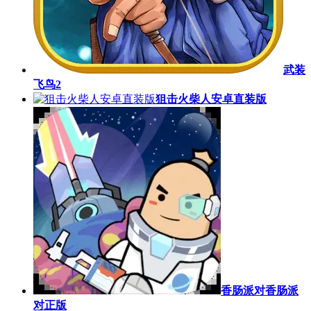
武装
飞鸟2
狙击火柴人安卓直装版
香肠派对香肠派
对正版