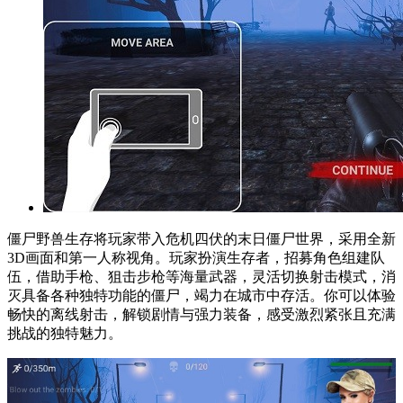
僵尸野兽生存将玩家带入危机四伏的末日僵尸世界，采用全新
3D画面和第一人称视角。玩家扮演生存者，招募角色组建队
伍，借助手枪、狙击步枪等海量武器，灵活切换射击模式，消
灭具备各种独特功能的僵尸，竭力在城市中存活。你可以体验
畅快的离线射击，解锁剧情与强力装备，感受激烈紧张且充满
挑战的独特魅力。