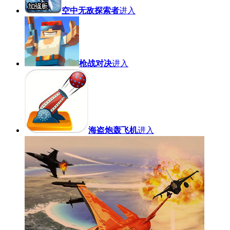
空中无敌探索者
进入
枪战对决
进入
海盗炮轰飞机
进入