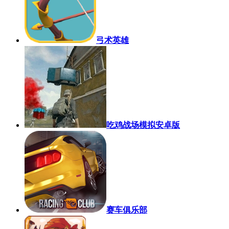
弓术英雄
吃鸡战场模拟安卓版
赛车俱乐部