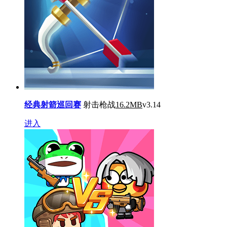
经典射箭巡回赛
射击枪战
16.2MB
v3.14
进入