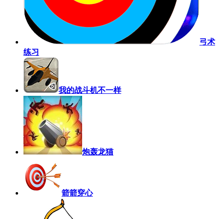
弓术
练习
我的战斗机不一样
炮轰龙猫
箭箭穿心