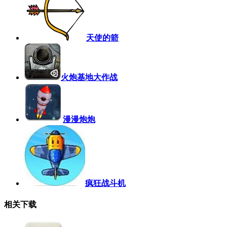
天使的箭
火炮基地大作战
漫漫炮炮
疯狂战斗机
相关下载