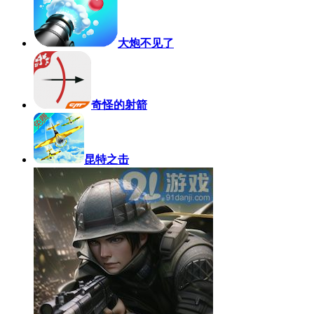
大炮不见了
奇怪的射箭
昆特之击