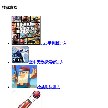
猜你喜欢
gta5手机版
进入
空中无敌探索者
进入
枪战对决
进入