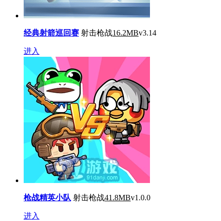
经典射箭巡回赛
射击枪战
16.2MB
v3.14
进入
枪战精英小队
射击枪战
41.8MB
v1.0.0
进入