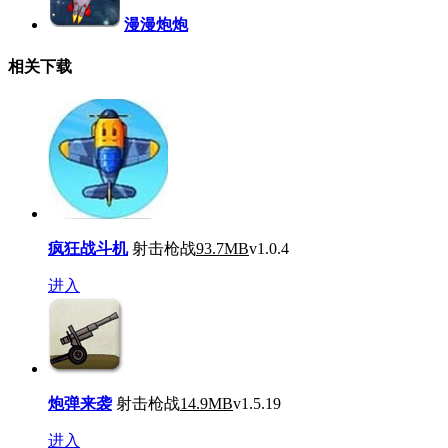
漫漫炮炮
相关下载
疯狂战斗机
射击枪战
93.7MB
v1.0.4
进入
炮弹来袭
射击枪战
14.9MB
v1.5.19
进入