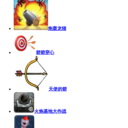
炮轰龙猫
箭箭穿心
天使的箭
火炮基地大作战