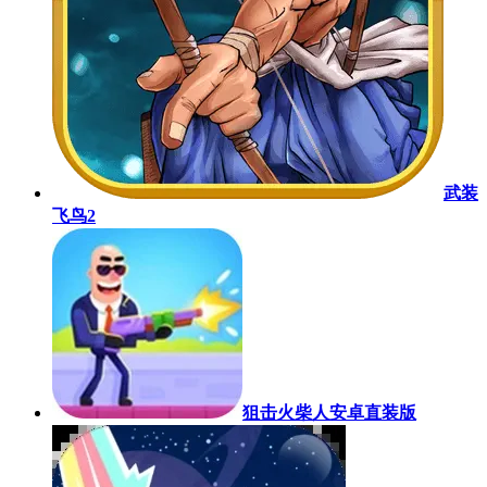
武装
飞鸟2
狙击火柴人安卓直装版