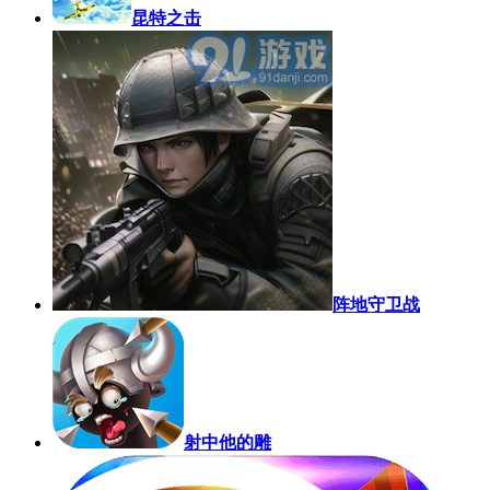
昆特之击
阵地守卫战
射中他的雕