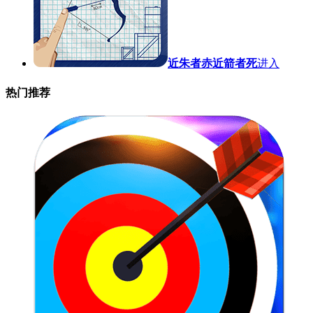
近朱者赤近箭者死
进入
热门推荐