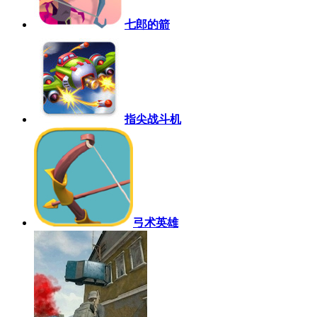
七郎的箭
指尖战斗机
弓术英雄