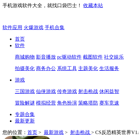
手机游戏软件大全，就找口袋巴士！
收藏本站
软件应用
火爆游戏
手机合集
首页
软件
商城购物
影音播放
pc驱动软件
截图软件
社交娱乐
拍摄美化
商务办公
系统工具
主题美化
生活服务
游戏
三国游戏
仙侠游戏
传奇游戏
射击枪战
休闲益智
冒险解谜
模拟经营
角色扮演
策略塔防
赛车竞速
专题合集
最新更新
您的位置：
首页
>
最新游戏
>
射击枪战
> CS反恐精英世界V1.0