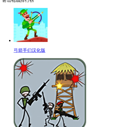
射击枪战排行榜
弓箭手们汉化版