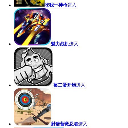
吃我一神枪
进入
魅力战机
进入
葛二蛋开炮
进入
射箭营救忍者
进入