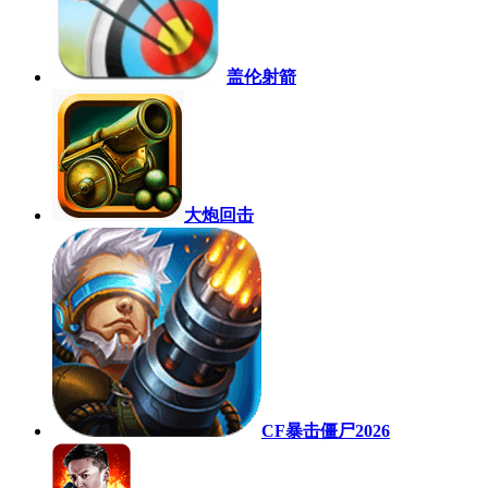
盖伦射箭
大炮回击
CF暴击僵尸2026