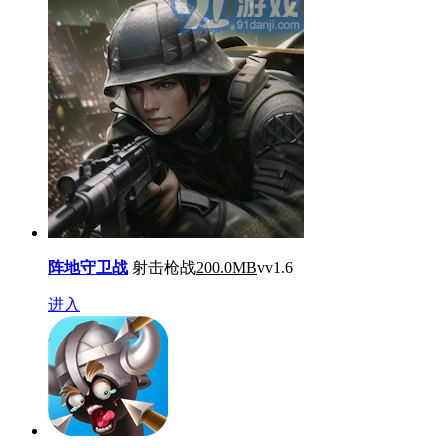
阵地守卫战
射击枪战
200.0MB
vv1.6
进入