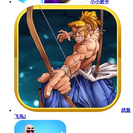
小小射手
武装
飞鸟2