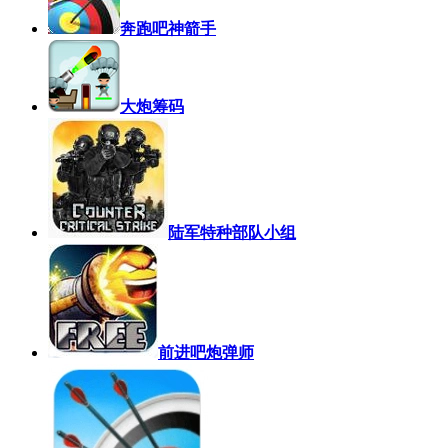
奔跑吧神箭手
大炮筹码
陆军特种部队小组
前进吧炮弹师