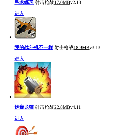
弓术练习
射击枪战
17.0MB
v2.13
进入
我的战斗机不一样
射击枪战
18.9MB
v3.13
进入
炮轰龙猫
射击枪战
22.8MB
v4.11
进入