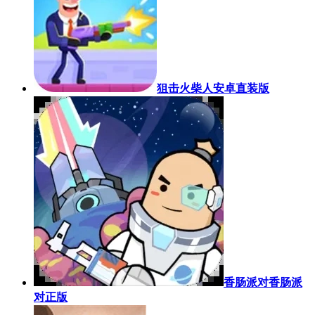
狙击火柴人安卓直装版
香肠派对香肠派
对正版