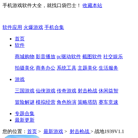
手机游戏软件大全，就找口袋巴士！
收藏本站
软件应用
火爆游戏
手机合集
首页
软件
商城购物
影音播放
pc驱动软件
截图软件
社交娱乐
拍摄美化
商务办公
系统工具
主题美化
生活服务
游戏
三国游戏
仙侠游戏
传奇游戏
射击枪战
休闲益智
冒险解谜
模拟经营
角色扮演
策略塔防
赛车竞速
专题合集
最新更新
您的位置：
首页
>
最新游戏
>
射击枪战
> 战地1939V1.1