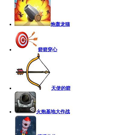
炮轰龙猫
箭箭穿心
天使的箭
火炮基地大作战