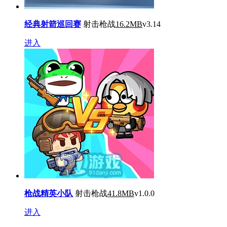
经典射箭巡回赛
射击枪战
16.2MB
v3.14
进入
枪战精英小队
射击枪战
41.8MB
v1.0.0
进入