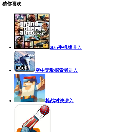
猜你喜欢
gta5手机版
进入
空中无敌探索者
进入
枪战对决
进入