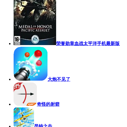
荣誉勋章血战太平洋手机最新版
大炮不见了
奇怪的射箭
昆特之击