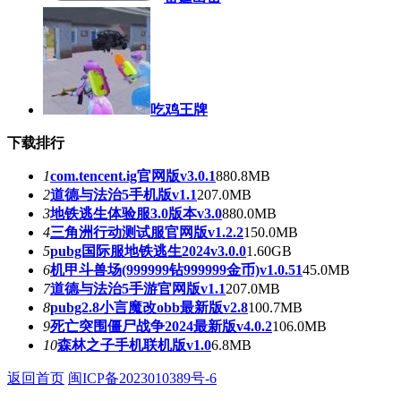
吃鸡王牌
下载排行
1
com.tencent.ig官网版v3.0.1
880.8MB
2
道德与法治5手机版v1.1
207.0MB
3
地铁逃生体验服3.0版本v3.0
880.0MB
4
三角洲行动测试服官网版v1.2.2
150.0MB
5
pubg国际服地铁逃生2024v3.0.0
1.60GB
6
机甲斗兽场(999999钻999999金币)v1.0.51
45.0MB
7
道德与法治5手游官网版v1.1
207.0MB
8
pubg2.8小言魔改obb最新版v2.8
100.7MB
9
死亡突围僵尸战争2024最新版v4.0.2
106.0MB
10
森林之子手机联机版v1.0
6.8MB
返回首页
闽ICP备2023010389号-6