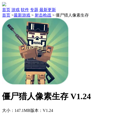
首页
游戏
软件
专题
最新更新
首页
>
最新游戏
>
射击枪战
>
僵尸猎人像素生存
僵尸猎人像素生存 V1.24
大小：147.1MB
版本：V1.24