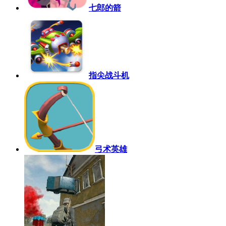
七郎的箭
指尖战斗机
弓术英雄