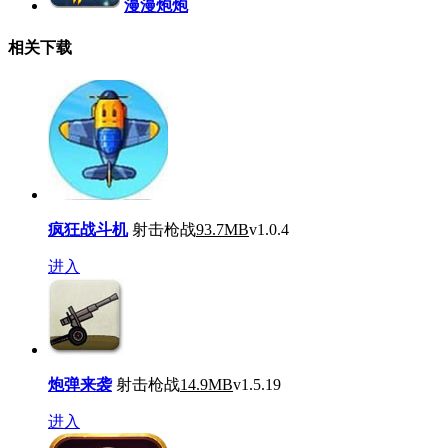
漫漫炮炮
相关下载
疯狂战斗机
射击枪战
93.7MB
v1.0.4
进入
炮弹来袭
射击枪战
14.9MB
v1.5.19
进入