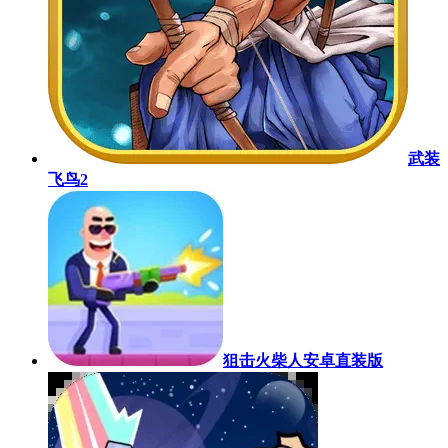
武装
飞鸟2
狙击火柴人安卓直装版