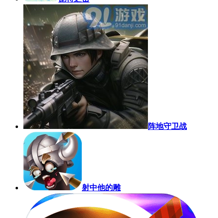
阵地守卫战
射中他的雕