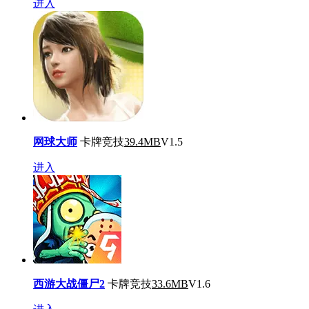
进入
网球大师
卡牌竞技
39.4MB
V1.5
进入
西游大战僵尸2
卡牌竞技
33.6MB
V1.6