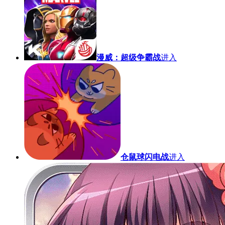
漫威：超级争霸战
进入
仓鼠球闪电战
进入