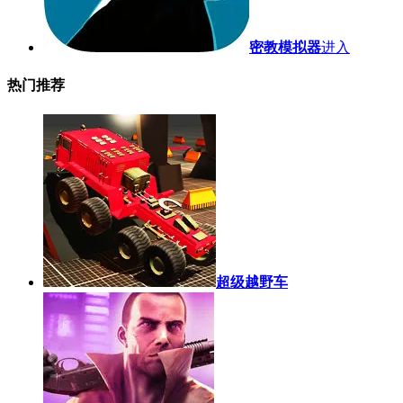
密教模拟器
进入
热门推荐
超级越野车