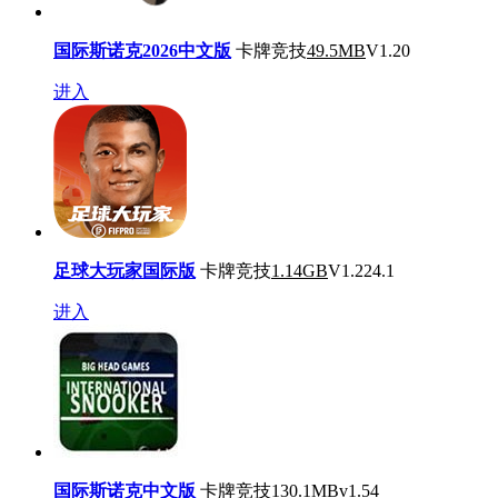
国际斯诺克2026中文版
卡牌竞技
49.5MB
V1.20
进入
足球大玩家国际版
卡牌竞技
1.14GB
V1.224.1
进入
国际斯诺克中文版
卡牌竞技
130.1MB
v1.54