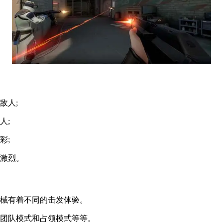
敌人;
人;
彩;
常激烈。
枪械有着不同的击发体验。
、团队模式和占领模式等等。