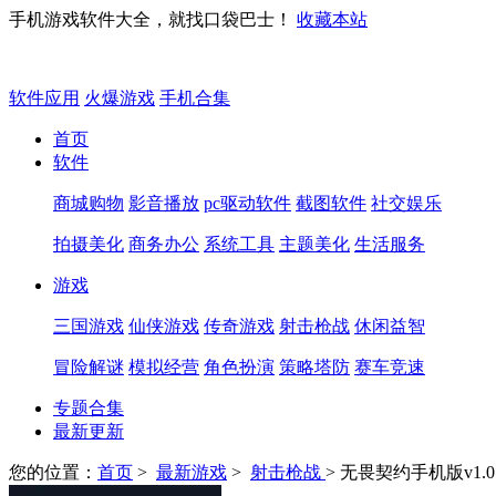
手机游戏软件大全，就找口袋巴士！
收藏本站
软件应用
火爆游戏
手机合集
首页
软件
商城购物
影音播放
pc驱动软件
截图软件
社交娱乐
拍摄美化
商务办公
系统工具
主题美化
生活服务
游戏
三国游戏
仙侠游戏
传奇游戏
射击枪战
休闲益智
冒险解谜
模拟经营
角色扮演
策略塔防
赛车竞速
专题合集
最新更新
您的位置：
首页
>
最新游戏
>
射击枪战
> 无畏契约手机版v1.0.