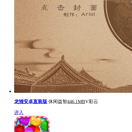
龙雏安卓直装版
休闲益智
446.1MB
V彩云
进入