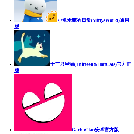
小兔米菲的日常(MiffysWorld)通用
版
十三只半猫(Thirteen&HalfCats)官方正
版
GachaClan安卓官方版