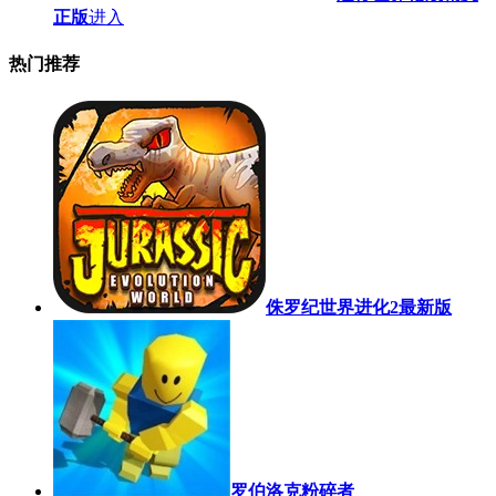
正版
进入
热门推荐
侏罗纪世界进化2最新版
罗伯洛克粉碎者