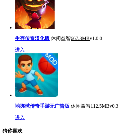
生存传奇汉化版
休闲益智
667.3MB
v1.0.0
进入
地掷球传奇手游无广告版
休闲益智
112.5MB
v0.3
进入
猜你喜欢