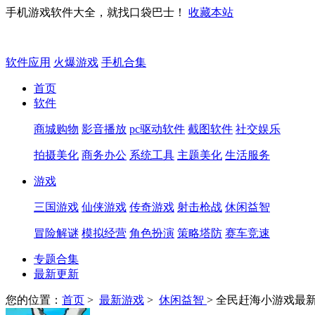
手机游戏软件大全，就找口袋巴士！
收藏本站
软件应用
火爆游戏
手机合集
首页
软件
商城购物
影音播放
pc驱动软件
截图软件
社交娱乐
拍摄美化
商务办公
系统工具
主题美化
生活服务
游戏
三国游戏
仙侠游戏
传奇游戏
射击枪战
休闲益智
冒险解谜
模拟经营
角色扮演
策略塔防
赛车竞速
专题合集
最新更新
您的位置：
首页
>
最新游戏
>
休闲益智
> 全民赶海小游戏最新版v