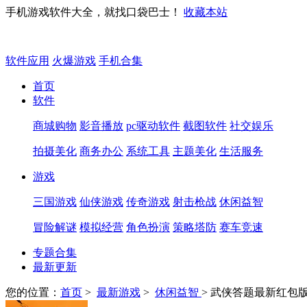
手机游戏软件大全，就找口袋巴士！
收藏本站
软件应用
火爆游戏
手机合集
首页
软件
商城购物
影音播放
pc驱动软件
截图软件
社交娱乐
拍摄美化
商务办公
系统工具
主题美化
生活服务
游戏
三国游戏
仙侠游戏
传奇游戏
射击枪战
休闲益智
冒险解谜
模拟经营
角色扮演
策略塔防
赛车竞速
专题合集
最新更新
您的位置：
首页
>
最新游戏
>
休闲益智
> 武侠答题最新红包版v1