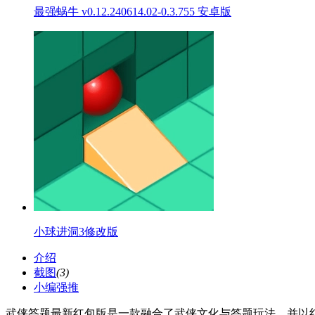
最强蜗牛 v0.12.240614.02-0.3.755 安卓版
小球进洞3修改版
介绍
截图
(3)
小编强推
武侠答题最新红包版是一款融合了武侠文化与答题玩法，并以