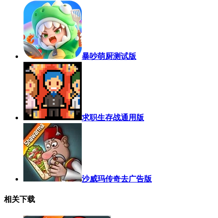
暴吵萌厨测试版
求职生存战通用版
沙威玛传奇去广告版
相关下载