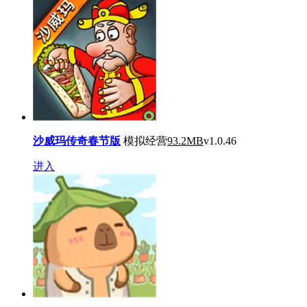
沙威玛传奇春节版
模拟经营
93.2MB
v1.0.46
进入