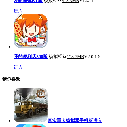
梦想城镇BT版
模拟经营
413.3MB
V12.5.1
进入
我的便利店360版
模拟经营
158.7MB
V2.0.1.6
进入
猜你喜欢
真实重卡模拟器手机版
进入