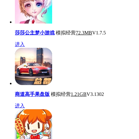
莎莎公主梦小游戏
模拟经营
72.3MB
V1.7.5
进入
商道高手果盘版
模拟经营
1.21GB
V3.1302
进入