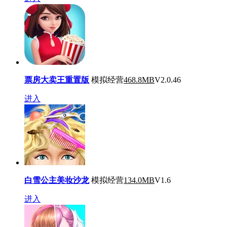
票房大卖王重置版
模拟经营
468.8MB
V2.0.46
进入
白雪公主美妆沙龙
模拟经营
134.0MB
V1.6
进入