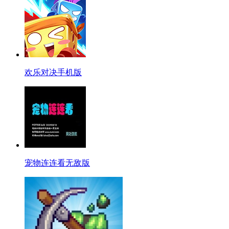
欢乐对决手机版
宠物连连看无敌版