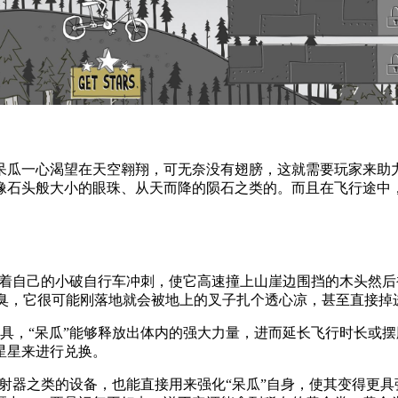
呆瓜一心渴望在天空翱翔，可无奈没有翅膀，这就需要玩家来助
像石头般大小的眼珠、从天而降的陨石之类的。而且在飞行途中
骑着自己的小破自行车冲刺，使它高速撞上山崖边围挡的木头然
太臭，它很可能刚落地就会被地上的叉子扎个透心凉，甚至直接掉
具，“呆瓜”能够释放出体内的强大力量，进而延长飞行时长或
星星来进行兑换。
喷射器之类的设备，也能直接用来强化“呆瓜”自身，使其变得更具