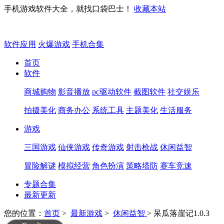
手机游戏软件大全，就找口袋巴士！
收藏本站
软件应用
火爆游戏
手机合集
首页
软件
商城购物
影音播放
pc驱动软件
截图软件
社交娱乐
拍摄美化
商务办公
系统工具
主题美化
生活服务
游戏
三国游戏
仙侠游戏
传奇游戏
射击枪战
休闲益智
冒险解谜
模拟经营
角色扮演
策略塔防
赛车竞速
专题合集
最新更新
您的位置：
首页
>
最新游戏
>
休闲益智
> 呆瓜落崖记1.0.3