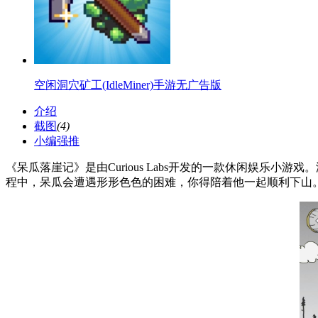
空闲洞穴矿工(IdleMiner)手游无广告版
介绍
截图
(4)
小编强推
《呆瓜落崖记》是由Curious Labs开发的一款休闲娱
程中，呆瓜会遭遇形形色色的困难，你得陪着他一起顺利下山