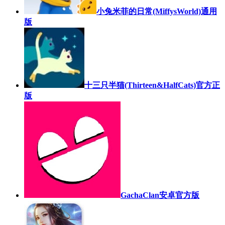
小兔米菲的日常(MiffysWorld)通用
版
十三只半猫(Thirteen&HalfCats)官方正
版
GachaClan安卓官方版