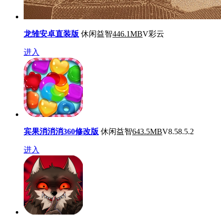
龙雏安卓直装版
休闲益智
446.1MB
V彩云
进入
宾果消消消360修改版
休闲益智
643.5MB
V8.58.5.2
进入