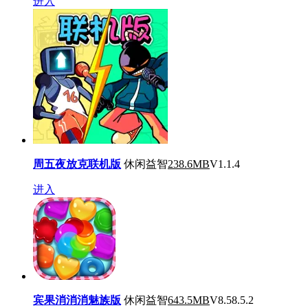
进入
周五夜放克联机版
休闲益智
238.6MB
V1.1.4
进入
宾果消消消魅族版
休闲益智
643.5MB
V8.58.5.2