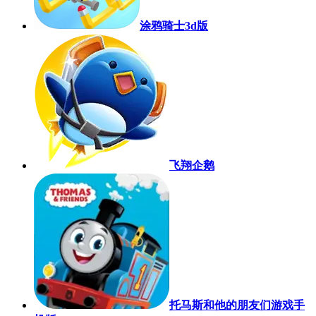
涂鸦骑士3d版
飞翔企鹅
托马斯和他的朋友们游戏手