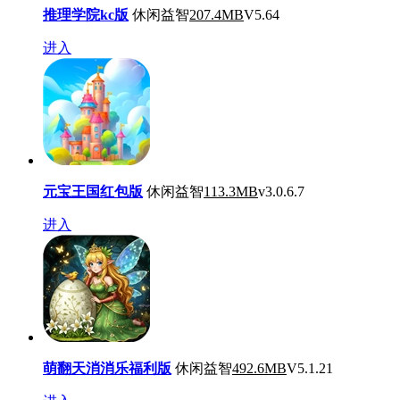
推理学院kc版
休闲益智
207.4MB
V5.64
进入
元宝王国红包版
休闲益智
113.3MB
v3.0.6.7
进入
萌翻天消消乐福利版
休闲益智
492.6MB
V5.1.21