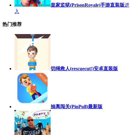
皇家监狱(PrisonRoyale)手游直装版
进
入
热门推荐
切绳救人(rescuecut!)安卓直装版
抽离闯关(PinPull)最新版