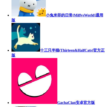
小兔米菲的日常(MiffysWorld)通用
版
十三只半猫(Thirteen&HalfCats)官方正
版
GachaClan安卓官方版