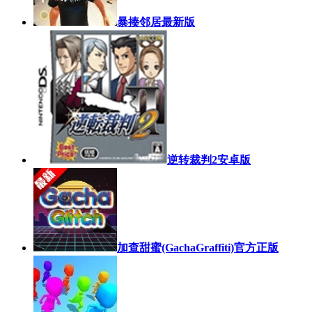
暴揍邻居最新版
逆转裁判2安卓版
加查甜蜜(GachaGraffiti)官方正版