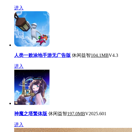
进入
人类一败涂地手游无广告版
休闲益智
104.1MB
V4.3
进入
神魔之塔繁体版
休闲益智
197.0MB
V2025.601
进入