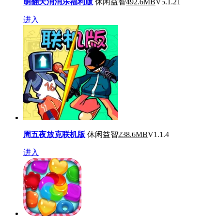
萌翻天消消乐福利版
休闲益智
492.6MB
V5.1.21
进入
周五夜放克联机版
休闲益智
238.6MB
V1.1.4
进入