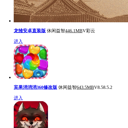
龙雏安卓直装版
休闲益智
446.1MB
V彩云
进入
宾果消消消360修改版
休闲益智
643.5MB
V8.58.5.2
进入